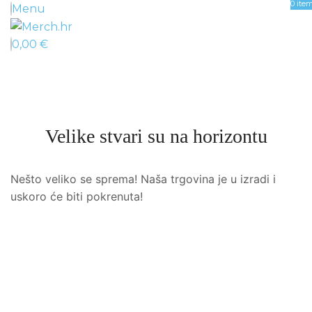
0
ite
Menu
0,00
€
Velike stvari su na horizontu
Nešto veliko se sprema! Naša trgovina je u izradi i
uskoro će biti pokrenuta!