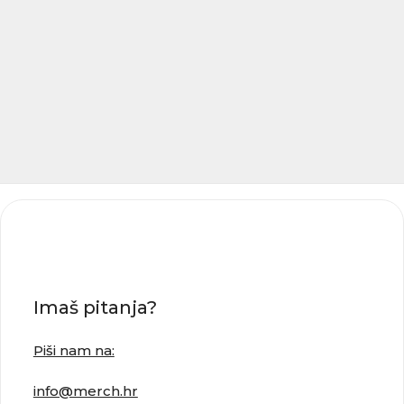
Imaš pitanja?
Piši nam na:
info@merch.hr