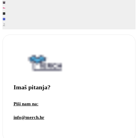
Imaš pitanja?
Piši nam na:
info@merch.hr