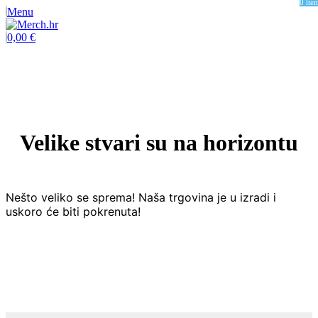
0
ite
Menu
0,00
€
Velike stvari su na horizontu
Nešto veliko se sprema! Naša trgovina je u izradi i
uskoro će biti pokrenuta!