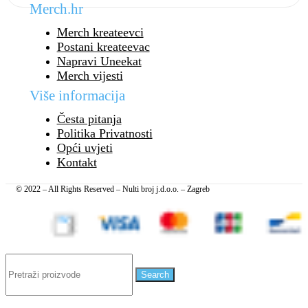
Merch.hr
Merch kreateevci
Postani kreateevac
Napravi Uneekat
Merch vijesti
Više informacija
Česta pitanja
Politika Privatnosti
Opći uvjeti
Kontakt
© 2022 – All Rights Reserved – Nulti broj j.d.o.o. – Zagreb
Search