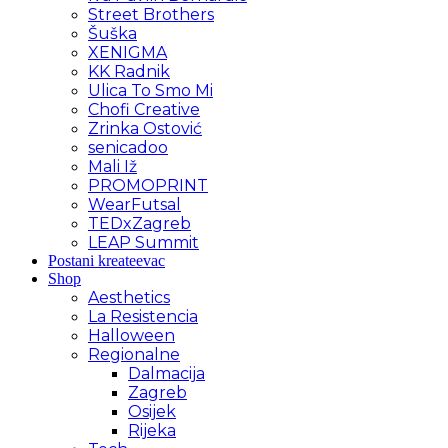
Street Brothers
Šuška
XENIGMA
KK Radnik
Ulica To Smo Mi
Chofi Creative
Zrinka Ostović
senicadoo
Mali Iž
PROMOPRINT
WearFutsal
TEDxZagreb
LEAP Summit
Postani kreateevac
Shop
Aesthetics
La Resistencia
Halloween
Regionalne
Dalmacija
Zagreb
Osijek
Rijeka