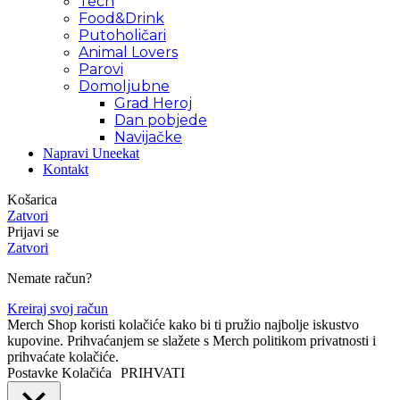
Tech
Food&Drink
Putoholičari
Animal Lovers
Parovi
Domoljubne
Grad Heroj
Dan pobjede
Navijačke
Napravi Uneekat
Kontakt
Košarica
Zatvori
Prijavi se
Zatvori
Nemate račun?
Kreiraj svoj račun
Merch Shop koristi kolačiće kako bi ti pružio najbolje iskustvo
kupovine. Prihvaćanjem se slažete s Merch politikom privatnosti i
prihvaćate kolačiće.
Postavke Kolačića
PRIHVATI