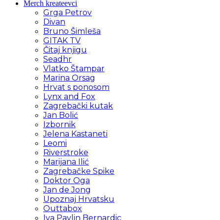
Merch kreateevci
Grga Petrov
Divan
Bruno Šimleša
GITAK TV
Čitaj knjigu
Seadhr
Vlatko Štampar
Marina Orsag
Hrvat s ponosom
Lynx and Fox
Zagrebački kutak
Jan Bolić
Izbornik
Jelena Kastaneti
Leomi
Riverstroke
Marijana Ilić
Zagrebačke Spike
Doktor Oga
Jan de Jong
Upoznaj Hrvatsku
Outtabox
Iva Pavlin Bernardic