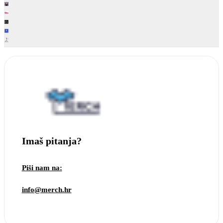
Imaš pitanja?
Piši nam na:
info@merch.hr