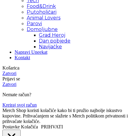
Tech
Food&Drink
Putoholičari
Animal Lovers
Parovi
Domoljubne
Grad Heroj
Dan pobjede
Navijačke
Napravi Uneekat
Kontakt
Košarica
Zatvori
Prijavi se
Zatvori
Nemate račun?
Kreiraj svoj račun
Merch Shop koristi kolačiće kako bi ti pružio najbolje iskustvo
kupovine. Prihvaćanjem se slažete s Merch politikom privatnosti i
prihvaćate kolačiće.
Postavke Kolačića
PRIHVATI