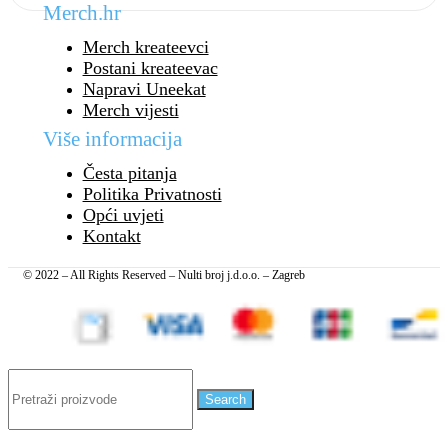
Merch.hr
Merch kreateevci
Postani kreateevac
Napravi Uneekat
Merch vijesti
Više informacija
Česta pitanja
Politika Privatnosti
Opći uvjeti
Kontakt
© 2022 – All Rights Reserved – Nulti broj j.d.o.o. – Zagreb
Search