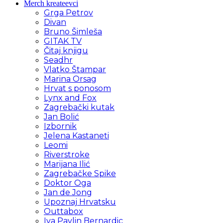
Merch kreateevci
Grga Petrov
Divan
Bruno Šimleša
GITAK TV
Čitaj knjigu
Seadhr
Vlatko Štampar
Marina Orsag
Hrvat s ponosom
Lynx and Fox
Zagrebački kutak
Jan Bolić
Izbornik
Jelena Kastaneti
Leomi
Riverstroke
Marijana Ilić
Zagrebačke Spike
Doktor Oga
Jan de Jong
Upoznaj Hrvatsku
Outtabox
Iva Pavlin Bernardic