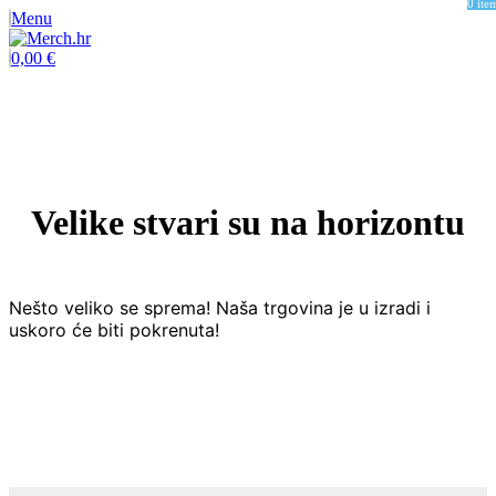
0
ite
Menu
0,00
€
Velike stvari su na horizontu
Nešto veliko se sprema! Naša trgovina je u izradi i
uskoro će biti pokrenuta!