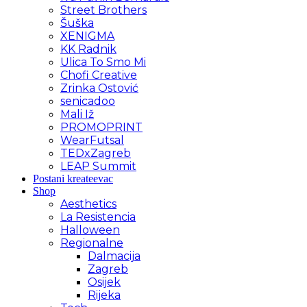
Street Brothers
Šuška
XENIGMA
KK Radnik
Ulica To Smo Mi
Chofi Creative
Zrinka Ostović
senicadoo
Mali Iž
PROMOPRINT
WearFutsal
TEDxZagreb
LEAP Summit
Postani kreateevac
Shop
Aesthetics
La Resistencia
Halloween
Regionalne
Dalmacija
Zagreb
Osijek
Rijeka