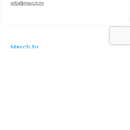
info@merch.hr
Merch.hr
Merch kreateevci
Postani kreateevac
Napravi Uneekat
Merch vijesti
Više informacija