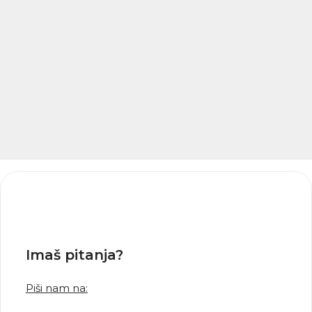
Imaš pitanja?
Piši nam na: