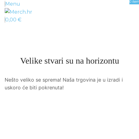
0
ite
Menu
0,00
€
Velike stvari su na horizontu
Nešto veliko se sprema! Naša trgovina je u izradi i
uskoro će biti pokrenuta!