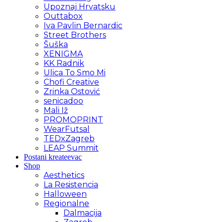
Upoznaj Hrvatsku
Outtabox
Iva Pavlin Bernardic
Street Brothers
Šuška
XENIGMA
KK Radnik
Ulica To Smo Mi
Chofi Creative
Zrinka Ostović
senicadoo
Mali Iž
PROMOPRINT
WearFutsal
TEDxZagreb
LEAP Summit
Postani kreateevac
Shop
Aesthetics
La Resistencia
Halloween
Regionalne
Dalmacija