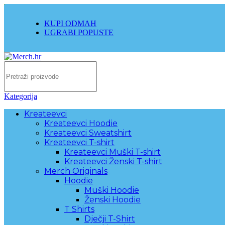
KUPI ODMAH
UGRABI POPUSTE
Kategorija
Kreateevci
Kreateevci Hoodie
Kreateevci Sweatshirt
Kreateevci T-shirt
Kreateevci Muški T-shirt
Kreateevci Ženski T-shirt
Merch Originals
Hoodie
Muški Hoodie
Ženski Hoodie
T Shirts
Dječji T-Shirt