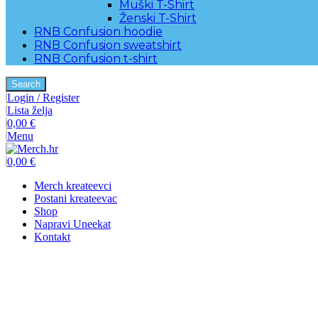
Muški T-Shirt
Ženski T-Shirt
RNB Confusion hoodie
RNB Confusion sweatshirt
RNB Confusion t-shirt
Search
Login / Register
Lista želja
0,00
€
Menu
0,00
€
Merch kreateevci
Postani kreateevac
Shop
Napravi Uneekat
Kontakt