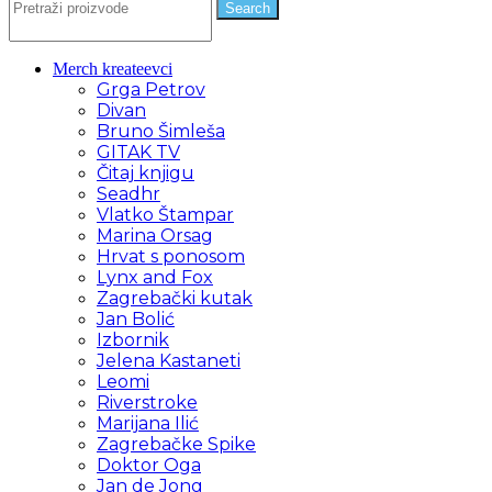
Search
Merch kreateevci
Grga Petrov
Divan
Bruno Šimleša
GITAK TV
Čitaj knjigu
Seadhr
Vlatko Štampar
Marina Orsag
Hrvat s ponosom
Lynx and Fox
Zagrebački kutak
Jan Bolić
Izbornik
Jelena Kastaneti
Leomi
Riverstroke
Marijana Ilić
Zagrebačke Spike
Doktor Oga
Jan de Jong