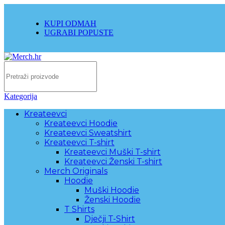
KUPI ODMAH
UGRABI POPUSTE
Kategorija
Kreateevci
Kreateevci Hoodie
Kreateevci Sweatshirt
Kreateevci T-shirt
Kreateevci Muški T-shirt
Kreateevci Ženski T-shirt
Merch Originals
Hoodie
Muški Hoodie
Ženski Hoodie
T Shirts
Dječji T-Shirt