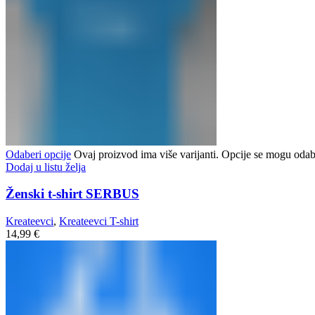
Odaberi opcije
Ovaj proizvod ima više varijanti. Opcije se mogu odabr
Dodaj u listu želja
Ženski t-shirt SERBUS
Kreateevci
,
Kreateevci T-shirt
14,99
€