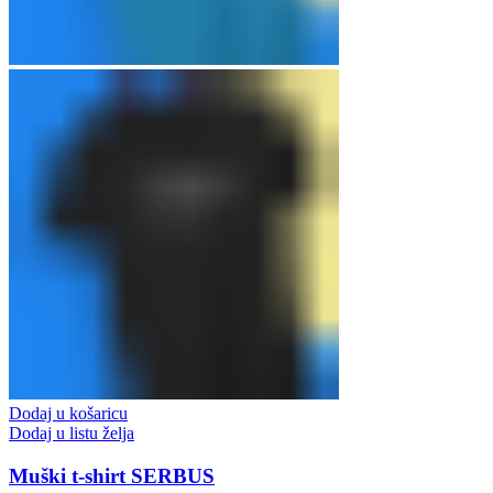
Dodaj u košaricu
Dodaj u listu želja
Muški t-shirt SERBUS