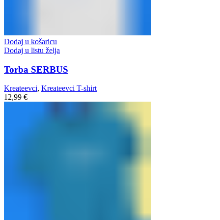
Dodaj u košaricu
Dodaj u listu želja
Torba SERBUS
Kreateevci
,
Kreateevci T-shirt
12,99
€