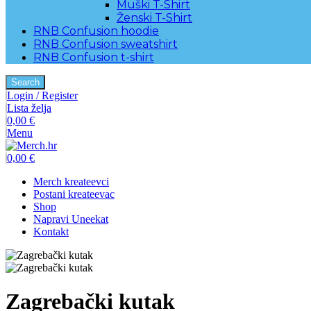
Muški T-Shirt
Ženski T-Shirt
RNB Confusion hoodie
RNB Confusion sweatshirt
RNB Confusion t-shirt
Search
Login / Register
Lista želja
0,00
€
Menu
0,00
€
Merch kreateevci
Postani kreateevac
Shop
Napravi Uneekat
Kontakt
Zagrebački kutak