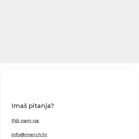
Imaš pitanja?
Piši nam na:
info@merch.hr