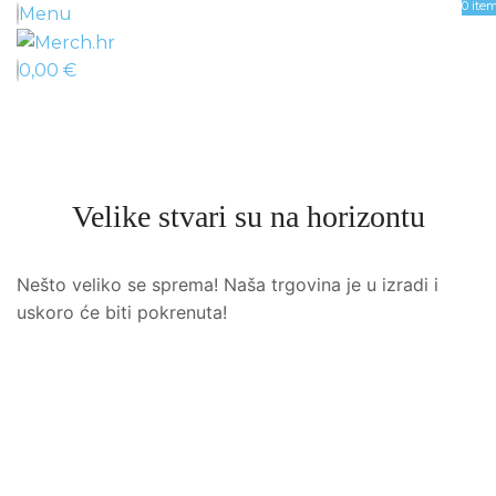
0
ite
Menu
0,00
€
Velike stvari su na horizontu
Nešto veliko se sprema! Naša trgovina je u izradi i
uskoro će biti pokrenuta!