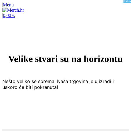
0
ite
Menu
0,00
€
Velike stvari su na horizontu
Nešto veliko se sprema! Naša trgovina je u izradi i
uskoro će biti pokrenuta!