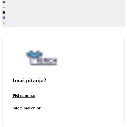
Imaš pitanja?
Piši nam na:
info@merch.hr