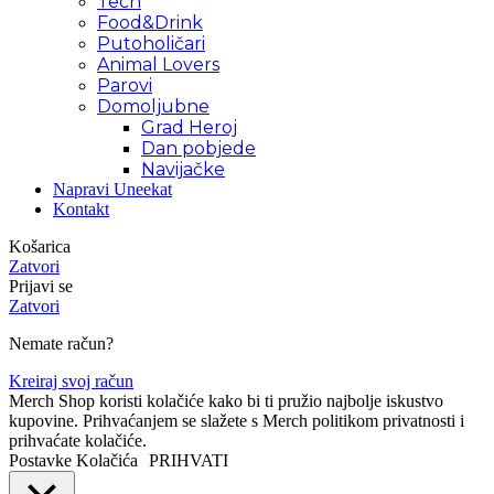
Tech
Food&Drink
Putoholičari
Animal Lovers
Parovi
Domoljubne
Grad Heroj
Dan pobjede
Navijačke
Napravi Uneekat
Kontakt
Košarica
Zatvori
Prijavi se
Zatvori
Nemate račun?
Kreiraj svoj račun
Merch Shop koristi kolačiće kako bi ti pružio najbolje iskustvo
kupovine. Prihvaćanjem se slažete s Merch politikom privatnosti i
prihvaćate kolačiće.
Postavke Kolačića
PRIHVATI