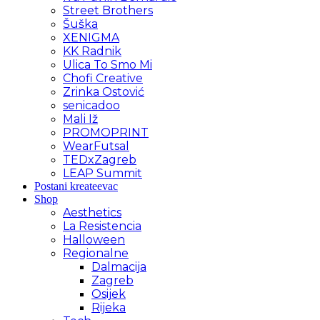
Street Brothers
Šuška
XENIGMA
KK Radnik
Ulica To Smo Mi
Chofi Creative
Zrinka Ostović
senicadoo
Mali Iž
PROMOPRINT
WearFutsal
TEDxZagreb
LEAP Summit
Postani kreateevac
Shop
Aesthetics
La Resistencia
Halloween
Regionalne
Dalmacija
Zagreb
Osijek
Rijeka