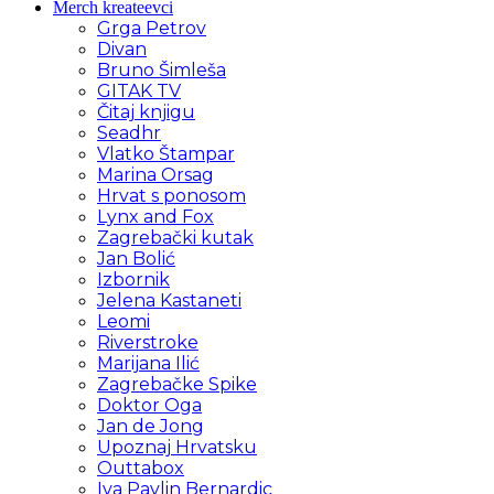
Merch kreateevci
Grga Petrov
Divan
Bruno Šimleša
GITAK TV
Čitaj knjigu
Seadhr
Vlatko Štampar
Marina Orsag
Hrvat s ponosom
Lynx and Fox
Zagrebački kutak
Jan Bolić
Izbornik
Jelena Kastaneti
Leomi
Riverstroke
Marijana Ilić
Zagrebačke Spike
Doktor Oga
Jan de Jong
Upoznaj Hrvatsku
Outtabox
Iva Pavlin Bernardic