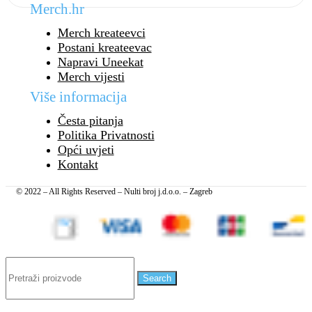
Merch.hr
Merch kreateevci
Postani kreateevac
Napravi Uneekat
Merch vijesti
Više informacija
Česta pitanja
Politika Privatnosti
Opći uvjeti
Kontakt
© 2022 – All Rights Reserved – Nulti broj j.d.o.o. – Zagreb
Search