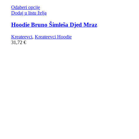
Odaberi opcije
Dodaj u listu želja
Hoodie Bruno Šimleša Djed Mraz
Kreateevci
,
Kreateevci Hoodie
31,72
€