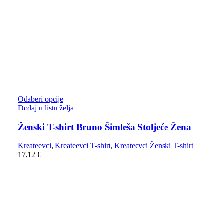
Odaberi opcije
Dodaj u listu želja
Ženski T-shirt Bruno Šimleša Stoljeće Žena
Kreateevci
,
Kreateevci T-shirt
,
Kreateevci Ženski T-shirt
17,12
€