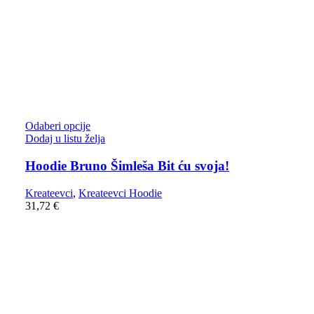
Odaberi opcije
Dodaj u listu želja
Hoodie Bruno Šimleša Bit ću svoja!
Kreateevci
,
Kreateevci Hoodie
31,72
€