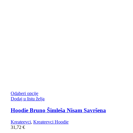
Odaberi opcije
Dodaj u listu želja
Hoodie Bruno Šimleša Nisam Savršena
Kreateevci
,
Kreateevci Hoodie
31,72
€