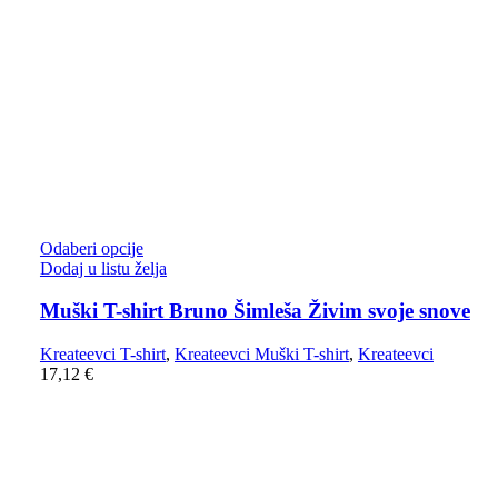
Odaberi opcije
Dodaj u listu želja
Muški T-shirt Bruno Šimleša Živim svoje snove
Kreateevci T-shirt
,
Kreateevci Muški T-shirt
,
Kreateevci
17,12
€