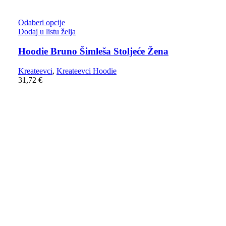
Odaberi opcije
Dodaj u listu želja
Hoodie Bruno Šimleša Stoljeće Žena
Kreateevci
,
Kreateevci Hoodie
31,72
€