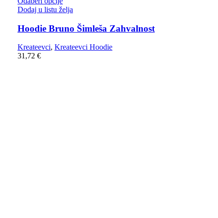
Odaberi opcije
Dodaj u listu želja
Hoodie Bruno Šimleša Zahvalnost
Kreateevci
,
Kreateevci Hoodie
31,72
€