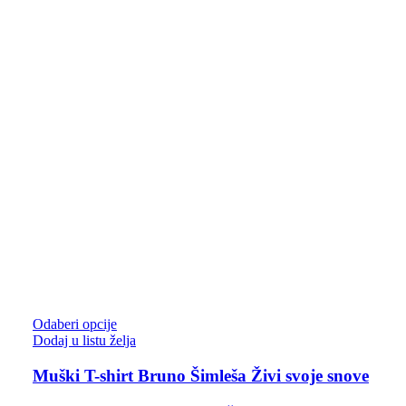
Odaberi opcije
Dodaj u listu želja
Muški T-shirt Bruno Šimleša Živi svoje snove