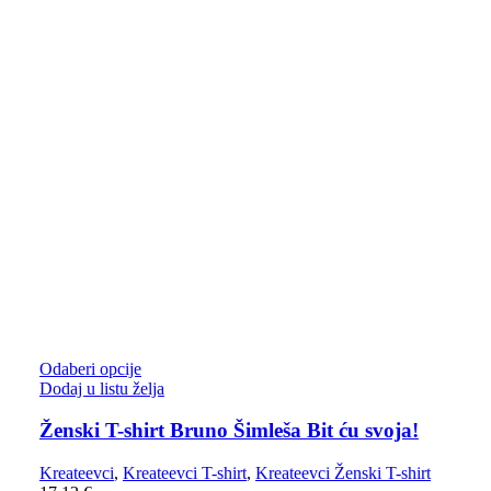
Odaberi opcije
Dodaj u listu želja
Ženski T-shirt Bruno Šimleša Bit ću svoja!
Kreateevci
,
Kreateevci T-shirt
,
Kreateevci Ženski T-shirt