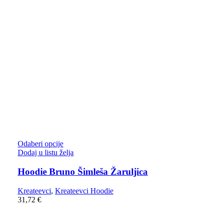
Odaberi opcije
Dodaj u listu želja
Hoodie Bruno Šimleša Žaruljica
Kreateevci
,
Kreateevci Hoodie
31,72
€