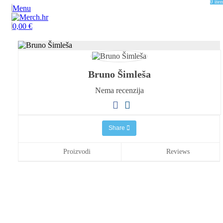
0
ite
Menu
0,00
€
Bruno Šimleša
Nema recenzija
Share
Proizvodi
Reviews