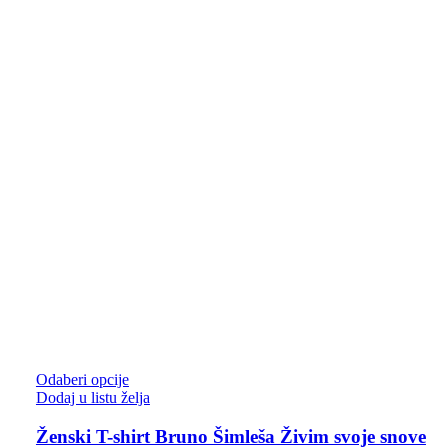
Odaberi opcije
Dodaj u listu želja
Ženski T-shirt Bruno Šimleša Živim svoje snove