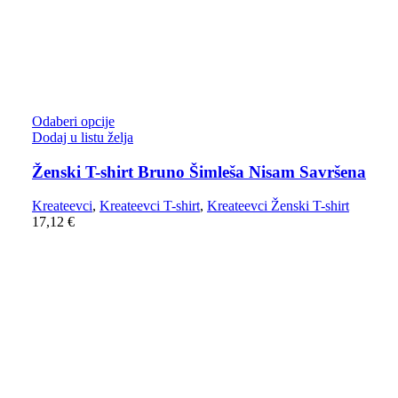
Odaberi opcije
Dodaj u listu želja
Ženski T-shirt Bruno Šimleša Nisam Savršena
Kreateevci
,
Kreateevci T-shirt
,
Kreateevci Ženski T-shirt
17,12
€