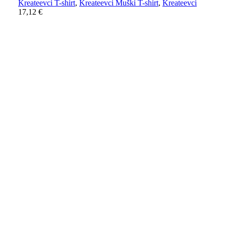
Kreateevci T-shirt
,
Kreateevci Muški T-shirt
,
Kreateevci
17,12
€