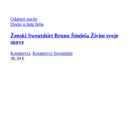
Odaberi opcije
Dodaj u listu želja
Ženski Sweatshirt Bruno Šimleša Živim svoje
snove
Kreateevci
,
Kreateevci Sweatshirt
30,39
€