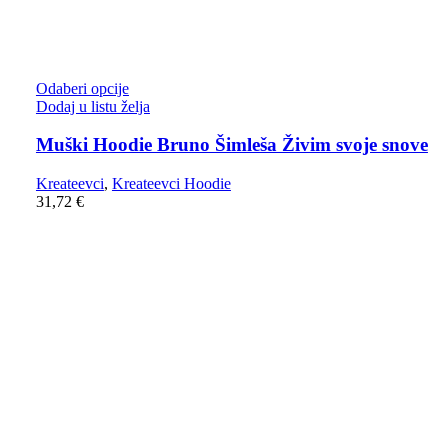
Odaberi opcije
Dodaj u listu želja
Muški Hoodie Bruno Šimleša Živim svoje snove
Kreateevci
,
Kreateevci Hoodie
31,72
€