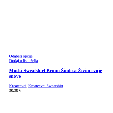
Odaberi opcije
Dodaj u listu želja
Muški Sweatshirt Bruno Šimleša Živim svoje
snove
Kreateevci
,
Kreateevci Sweatshirt
30,39
€