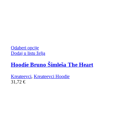
Odaberi opcije
Dodaj u listu želja
Hoodie Bruno Šimleša The Heart
Kreateevci
,
Kreateevci Hoodie
31,72
€