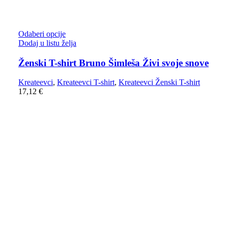
Odaberi opcije
Dodaj u listu želja
Ženski T-shirt Bruno Šimleša Živi svoje snove
Kreateevci
,
Kreateevci T-shirt
,
Kreateevci Ženski T-shirt
17,12
€