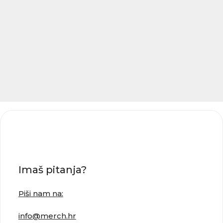
Imaš pitanja?
Piši nam na:
info@merch.hr