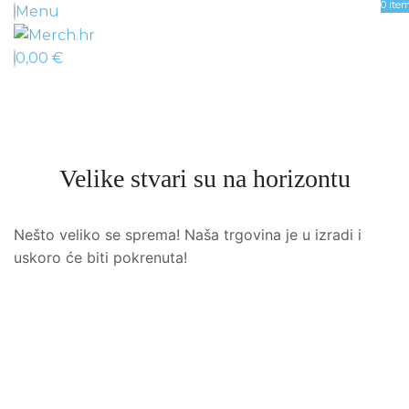
0
ite
Menu
0,00
€
Velike stvari su na horizontu
Nešto veliko se sprema! Naša trgovina je u izradi i
uskoro će biti pokrenuta!