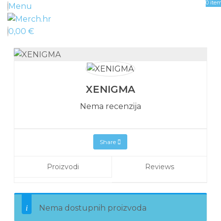
0
ite
Menu
0,00
€
XENIGMA
Nema recenzija
Share
Proizvodi
Reviews
Nema dostupnih proizvoda