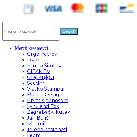
Search
Merch kreateevci
Grga Petrov
Divan
Bruno Šimleša
GITAK TV
Čitaj knjigu
Seadhr
Vlatko Štampar
Marina Orsag
Hrvat s ponosom
Lynx and Fox
Zagrebački kutak
Jan Bolić
Izbornik
Jelena Kastaneti
Leomi