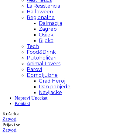
Aesthetics
La Resistencia
Halloween
Regionalne
Dalmacija
Zagreb
Osijek
Rijeka
Tech
Food&Drink
Putoholičari
Animal Lovers
Parovi
Domoljubne
Grad Heroj
Dan pobjede
Navijačke
Napravi Uneekat
Kontakt
Košarica
Zatvori
Prijavi se
Zatvori