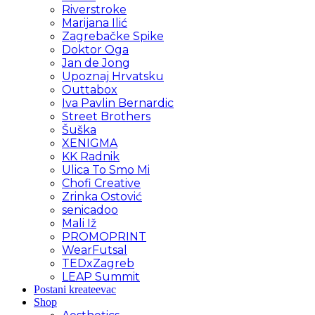
Riverstroke
Marijana Ilić
Zagrebačke Spike
Doktor Oga
Jan de Jong
Upoznaj Hrvatsku
Outtabox
Iva Pavlin Bernardic
Street Brothers
Šuška
XENIGMA
KK Radnik
Ulica To Smo Mi
Chofi Creative
Zrinka Ostović
senicadoo
Mali Iž
PROMOPRINT
WearFutsal
TEDxZagreb
LEAP Summit
Postani kreateevac
Shop