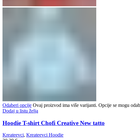
Odaberi opcije
Ovaj proizvod ima više varijanti. Opcije se mogu odabr
Dodaj u listu želja
Hoodie T-shirt Chofi Creative New tatto
Kreateevci
,
Kreateevci Hoodie