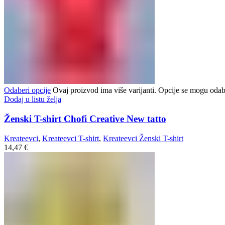
Odaberi opcije
Ovaj proizvod ima više varijanti. Opcije se mogu odabr
Dodaj u listu želja
Ženski T-shirt Chofi Creative New tatto
Kreateevci
,
Kreateevci T-shirt
,
Kreateevci Ženski T-shirt
14,47
€