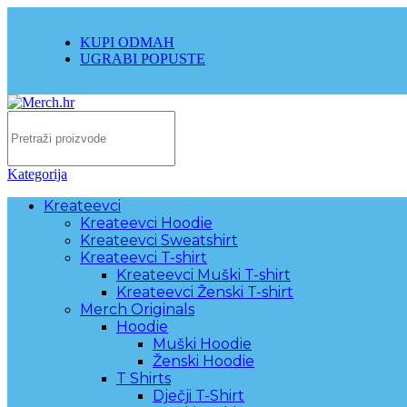
KUPI ODMAH
UGRABI POPUSTE
Kategorija
Kreateevci
Kreateevci Hoodie
Kreateevci Sweatshirt
Kreateevci T-shirt
Kreateevci Muški T-shirt
Kreateevci Ženski T-shirt
Merch Originals
Hoodie
Muški Hoodie
Ženski Hoodie
T Shirts
Dječji T-Shirt