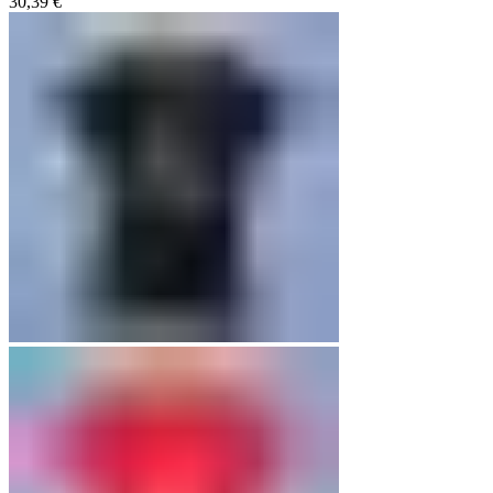
30,39
€