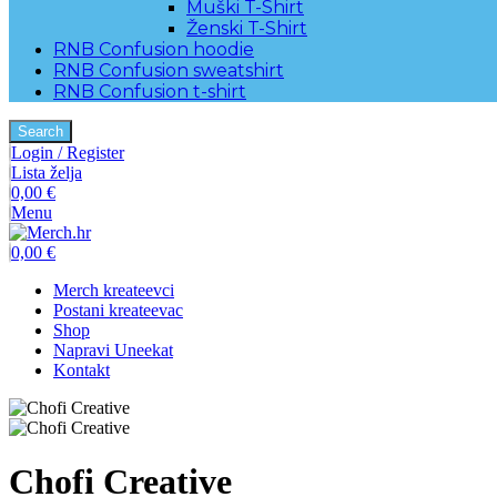
Muški T-Shirt
Ženski T-Shirt
RNB Confusion hoodie
RNB Confusion sweatshirt
RNB Confusion t-shirt
Search
Login / Register
Lista želja
0,00
€
Menu
0,00
€
Merch kreateevci
Postani kreateevac
Shop
Napravi Uneekat
Kontakt
Chofi Creative