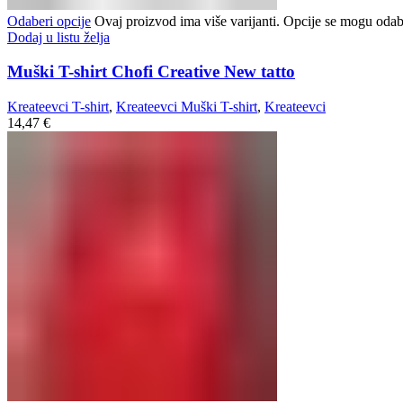
Odaberi opcije
Ovaj proizvod ima više varijanti. Opcije se mogu odabr
Dodaj u listu želja
Muški T-shirt Chofi Creative New tatto
Kreateevci T-shirt
,
Kreateevci Muški T-shirt
,
Kreateevci
14,47
€