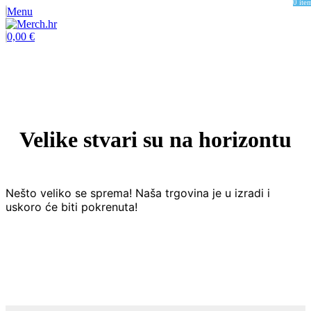
0
ite
Menu
0,00
€
Velike stvari su na horizontu
Nešto veliko se sprema! Naša trgovina je u izradi i
uskoro će biti pokrenuta!