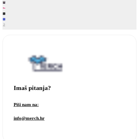
Imaš pitanja?
Piši nam na:
info@merch.hr