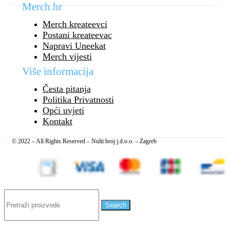
Merch.hr
Merch kreateevci
Postani kreateevac
Napravi Uneekat
Merch vijesti
Više informacija
Česta pitanja
Politika Privatnosti
Opći uvjeti
Kontakt
© 2022 – All Rights Reserved – Nulti broj j.d.o.o. – Zagreb
Search