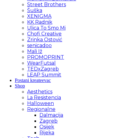
Street Brothers
Šuška
XENIGMA
KK Radnik
Ulica To Smo Mi
Chofi Creative
Zrinka Ostović
senicadoo
Mali Iž
PROMOPRINT
WearFutsal
TEDxZagreb
LEAP Summit
Postani kreateevac
Shop
Aesthetics
La Resistencia
Halloween
Regionalne
Dalmacija
Zagreb
Osijek
Rijeka