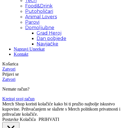
Tech
Food&Drink
Putoholičari
Animal Lovers
Parovi
Domoljubne
Grad Heroj
Dan pobjede
Navijačke
Napravi Uneekat
Kontakt
Košarica
Zatvori
Prijavi se
Zatvori
Nemate račun?
Kreiraj svoj račun
Merch Shop koristi kolačiće kako bi ti pružio najbolje iskustvo
kupovine. Prihvaćanjem se slažete s Merch politikom privatnosti i
prihvaćate kolačiće.
Postavke Kolačića
PRIHVATI