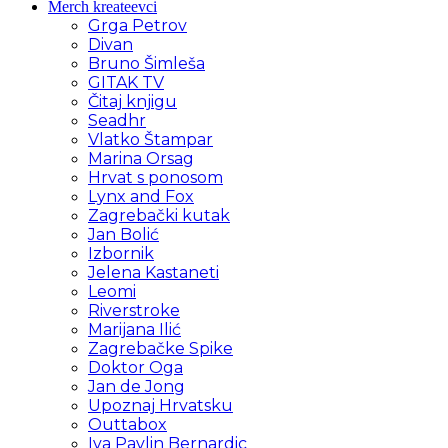
Merch kreateevci
Grga Petrov
Divan
Bruno Šimleša
GITAK TV
Čitaj knjigu
Seadhr
Vlatko Štampar
Marina Orsag
Hrvat s ponosom
Lynx and Fox
Zagrebački kutak
Jan Bolić
Izbornik
Jelena Kastaneti
Leomi
Riverstroke
Marijana Ilić
Zagrebačke Spike
Doktor Oga
Jan de Jong
Upoznaj Hrvatsku
Outtabox
Iva Pavlin Bernardic