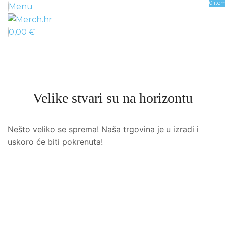
0
ite
Menu
0,00
€
Velike stvari su na horizontu
Nešto veliko se sprema! Naša trgovina je u izradi i
uskoro će biti pokrenuta!