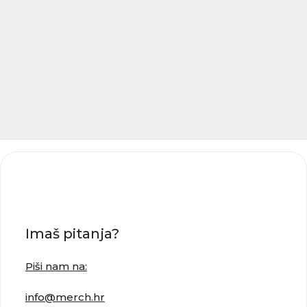
Imaš pitanja?
Piši nam na:
info@merch.hr