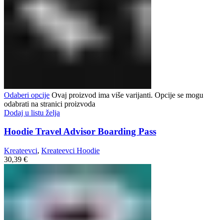
Odaberi opcije
Ovaj proizvod ima više varijanti. Opcije se mogu
odabrati na stranici proizvoda
Dodaj u listu želja
Hoodie Travel Advisor Boarding Pass
Kreateevci
,
Kreateevci Hoodie
30,39
€