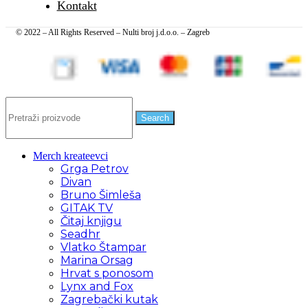
Kontakt
© 2022 – All Rights Reserved – Nulti broj j.d.o.o. – Zagreb
Search
Merch kreateevci
Grga Petrov
Divan
Bruno Šimleša
GITAK TV
Čitaj knjigu
Seadhr
Vlatko Štampar
Marina Orsag
Hrvat s ponosom
Lynx and Fox
Zagrebački kutak