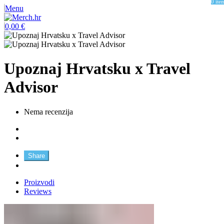
0
ite
Menu
0,00
€
Upoznaj Hrvatsku x Travel
Advisor
Nema recenzija
Share
Proizvodi
Reviews