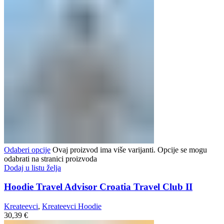
Odaberi opcije
Ovaj proizvod ima više varijanti. Opcije se mogu
odabrati na stranici proizvoda
Dodaj u listu želja
Hoodie Travel Advisor Croatia Travel Club II
Kreateevci
,
Kreateevci Hoodie
30,39
€