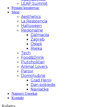
LEAP Summit
Postani kreateevac
Shop
Aesthetics
La Resistencia
Halloween
Regionalne
Dalmacija
Zagreb
Osijek
Rijeka
Tech
Food&Drink
Putoholičari
Animal Lovers
Parovi
Domoljubne
Grad Heroj
Dan pobjede
Navijačke
Napravi Uneekat
Kontakt
Košarica