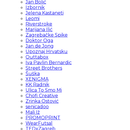
Jan Bolić
Izbornik
Jelena Kastaneti
Leomi
Riverstroke
Marijana Ilić
Zagrebačke Spike
Doktor Oga
Jan de Jong
Upoznaj Hrvatsku
Outtabox
Iva Pavlin Bernardic
Street Brothers
Šuška
XENIGMA
KK Radnik
Ulica To Smo Mi
Chofi Creative
Zrinka Ostović
senicadoo
Mali Iž
PROMOPRINT
WearFutsal
TEDxZagreb