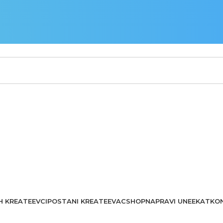
H KREATEEVCI
POSTANI KREATEEVAC
SHOP
NAPRAVI UNEEKAT
KO