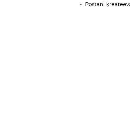
Postani kreateev
Napravi Uneekat
Merch vijesti
 Zagreb