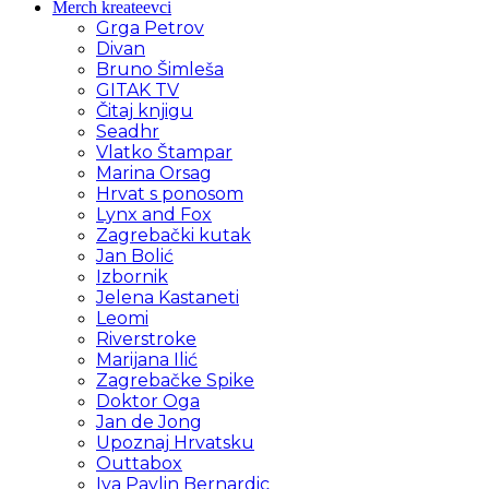
Merch kreateevci
Grga Petrov
Divan
Bruno Šimleša
GITAK TV
Čitaj knjigu
Seadhr
Vlatko Štampar
Marina Orsag
Hrvat s ponosom
Lynx and Fox
Zagrebački kutak
Jan Bolić
Izbornik
Jelena Kastaneti
Leomi
Riverstroke
Marijana Ilić
Zagrebačke Spike
Doktor Oga
Jan de Jong
Upoznaj Hrvatsku
Outtabox
Iva Pavlin Bernardic