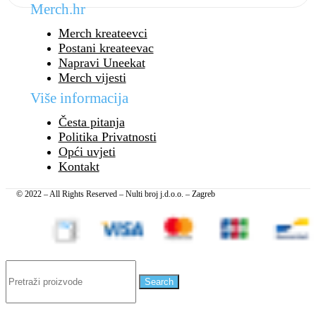
Merch.hr
Merch kreateevci
Postani kreateevac
Napravi Uneekat
Merch vijesti
Više informacija
Česta pitanja
Politika Privatnosti
Opći uvjeti
Kontakt
© 2022 – All Rights Reserved – Nulti broj j.d.o.o. – Zagreb
Search