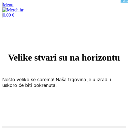
0
ite
Menu
0,00
€
Velike stvari su na horizontu
Nešto veliko se sprema! Naša trgovina je u izradi i
uskoro će biti pokrenuta!