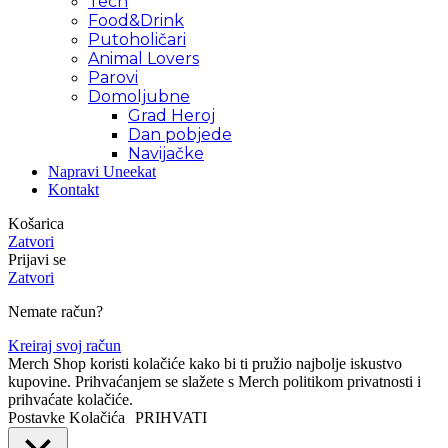
Tech
Food&Drink
Putoholičari
Animal Lovers
Parovi
Domoljubne
Grad Heroj
Dan pobjede
Navijačke
Napravi Uneekat
Kontakt
Košarica
Zatvori
Prijavi se
Zatvori
Nemate račun?
Kreiraj svoj račun
Merch Shop koristi kolačiće kako bi ti pružio najbolje iskustvo
kupovine. Prihvaćanjem se slažete s Merch politikom privatnosti i
prihvaćate kolačiće.
Postavke Kolačića
PRIHVATI