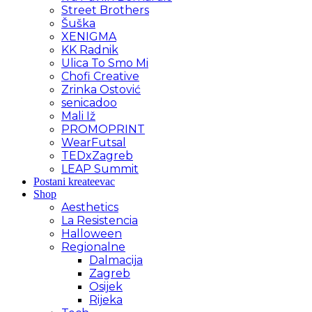
Street Brothers
Šuška
XENIGMA
KK Radnik
Ulica To Smo Mi
Chofi Creative
Zrinka Ostović
senicadoo
Mali Iž
PROMOPRINT
WearFutsal
TEDxZagreb
LEAP Summit
Postani kreateevac
Shop
Aesthetics
La Resistencia
Halloween
Regionalne
Dalmacija
Zagreb
Osijek
Rijeka