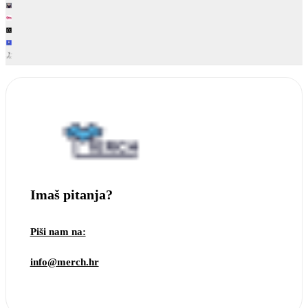
Imaš pitanja?
Piši nam na:
info@merch.hr