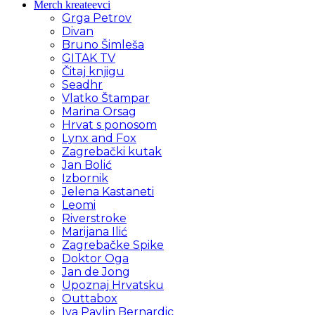
Merch kreateevci
Grga Petrov
Divan
Bruno Šimleša
GITAK TV
Čitaj knjigu
Seadhr
Vlatko Štampar
Marina Orsag
Hrvat s ponosom
Lynx and Fox
Zagrebački kutak
Jan Bolić
Izbornik
Jelena Kastaneti
Leomi
Riverstroke
Marijana Ilić
Zagrebačke Spike
Doktor Oga
Jan de Jong
Upoznaj Hrvatsku
Outtabox
Iva Pavlin Bernardic