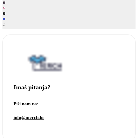
Imaš pitanja?
Piši nam na:
info@merch.hr