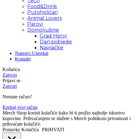
Tech
Food&Drink
Putoholičari
Animal Lovers
Parovi
Domoljubne
Grad Heroj
Dan pobjede
Navijačke
Napravi Uneekat
Kontakt
Košarica
Zatvori
Prijavi se
Zatvori
Nemate račun?
Kreiraj svoj račun
Merch Shop koristi kolačiće kako bi ti pružio najbolje iskustvo
kupovine. Prihvaćanjem se slažete s Merch politikom privatnosti i
prihvaćate kolačiće.
Postavke Kolačića
PRIHVATI