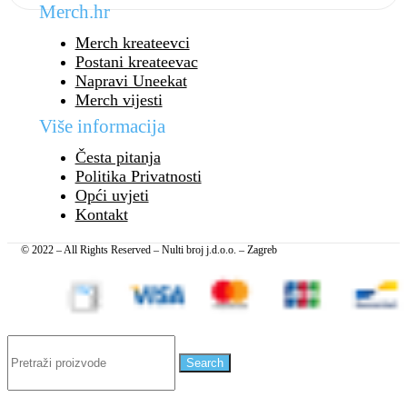
Merch.hr
Merch kreateevci
Postani kreateevac
Napravi Uneekat
Merch vijesti
Više informacija
Česta pitanja
Politika Privatnosti
Opći uvjeti
Kontakt
© 2022 – All Rights Reserved – Nulti broj j.d.o.o. – Zagreb
Search