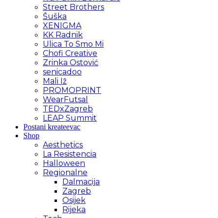
Street Brothers
Šuška
XENIGMA
KK Radnik
Ulica To Smo Mi
Chofi Creative
Zrinka Ostović
senicadoo
Mali Iž
PROMOPRINT
WearFutsal
TEDxZagreb
LEAP Summit
Postani kreateevac
Shop
Aesthetics
La Resistencia
Halloween
Regionalne
Dalmacija
Zagreb
Osijek
Rijeka