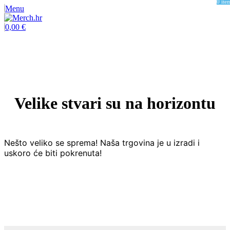
0
ite
Menu
0,00
€
Velike stvari su na horizontu
Nešto veliko se sprema! Naša trgovina je u izradi i
uskoro će biti pokrenuta!