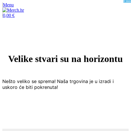
0
ite
Menu
0,00
€
Velike stvari su na horizontu
Nešto veliko se sprema! Naša trgovina je u izradi i
uskoro će biti pokrenuta!