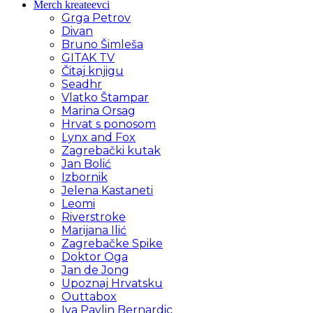
Merch kreateevci
Grga Petrov
Divan
Bruno Šimleša
GITAK TV
Čitaj knjigu
Seadhr
Vlatko Štampar
Marina Orsag
Hrvat s ponosom
Lynx and Fox
Zagrebački kutak
Jan Bolić
Izbornik
Jelena Kastaneti
Leomi
Riverstroke
Marijana Ilić
Zagrebačke Spike
Doktor Oga
Jan de Jong
Upoznaj Hrvatsku
Outtabox
Iva Pavlin Bernardic