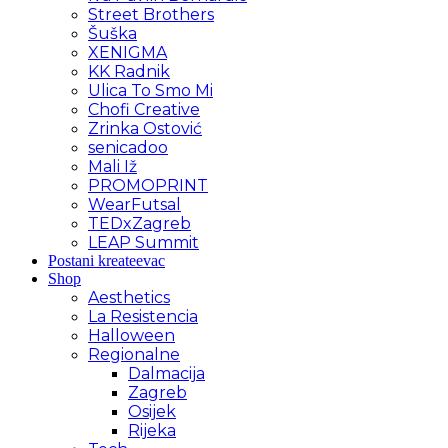
Street Brothers
Šuška
XENIGMA
KK Radnik
Ulica To Smo Mi
Chofi Creative
Zrinka Ostović
senicadoo
Mali Iž
PROMOPRINT
WearFutsal
TEDxZagreb
LEAP Summit
Postani kreateevac
Shop
Aesthetics
La Resistencia
Halloween
Regionalne
Dalmacija
Zagreb
Osijek
Rijeka