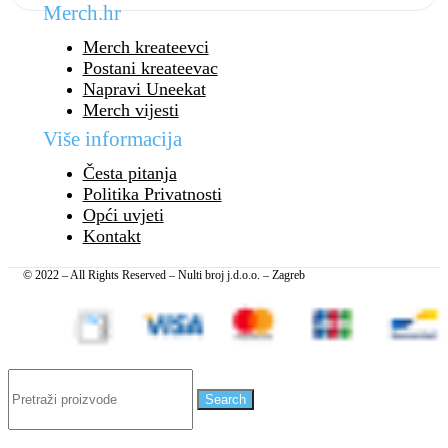
Merch.hr
Merch kreateevci
Postani kreateevac
Napravi Uneekat
Merch vijesti
Više informacija
Česta pitanja
Politika Privatnosti
Opći uvjeti
Kontakt
© 2022 – All Rights Reserved – Nulti broj j.d.o.o. – Zagreb
Search