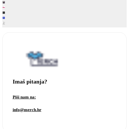
Imaš pitanja?
Piši nam na:
info@merch.hr