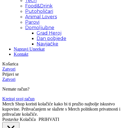
Tech
Food&Drink
Putoholičari
Animal Lovers
Parovi
Domoljubne
Grad Heroj
Dan pobjede
Navijačke
Napravi Uneekat
Kontakt
Košarica
Zatvori
Prijavi se
Zatvori
Nemate račun?
Kreiraj svoj račun
Merch Shop koristi kolačiće kako bi ti pružio najbolje iskustvo
kupovine. Prihvaćanjem se slažete s Merch politikom privatnosti i
prihvaćate kolačiće.
Postavke Kolačića
PRIHVATI