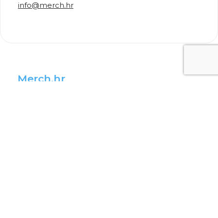
info@merch.hr
Merch.hr
Merch kreateevci
Postani kreateevac
Napravi Uneekat
Merch vijesti
Više informacija