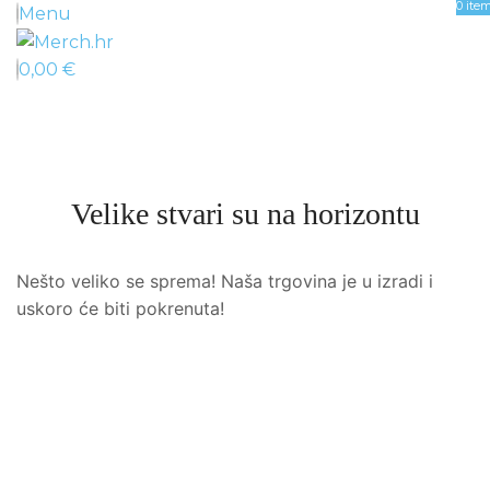
0
ite
Menu
0,00
€
Velike stvari su na horizontu
Nešto veliko se sprema! Naša trgovina je u izradi i
uskoro će biti pokrenuta!