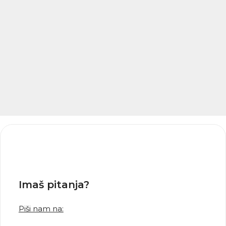
Imaš pitanja?
Piši nam na: