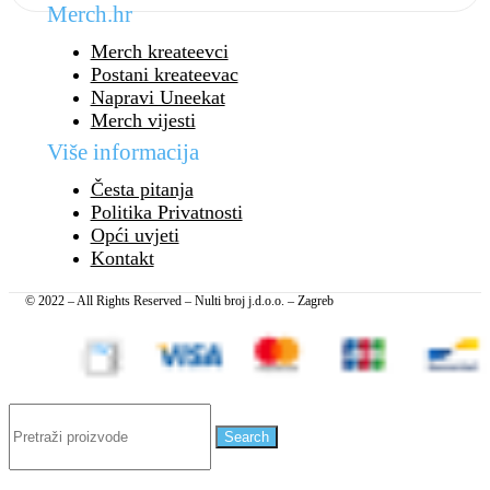
Merch.hr
Merch kreateevci
Postani kreateevac
Napravi Uneekat
Merch vijesti
Više informacija
Česta pitanja
Politika Privatnosti
Opći uvjeti
Kontakt
© 2022 – All Rights Reserved – Nulti broj j.d.o.o. – Zagreb
Search