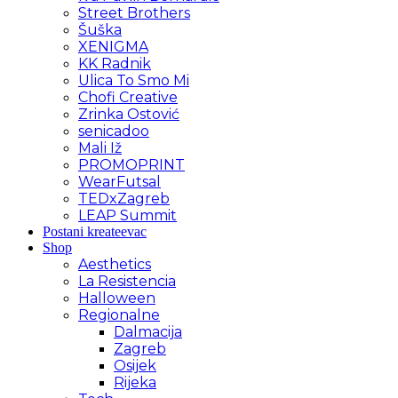
Street Brothers
Šuška
XENIGMA
KK Radnik
Ulica To Smo Mi
Chofi Creative
Zrinka Ostović
senicadoo
Mali Iž
PROMOPRINT
WearFutsal
TEDxZagreb
LEAP Summit
Postani kreateevac
Shop
Aesthetics
La Resistencia
Halloween
Regionalne
Dalmacija
Zagreb
Osijek
Rijeka