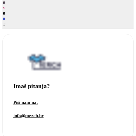
Imaš pitanja?
Piši nam na:
info@merch.hr