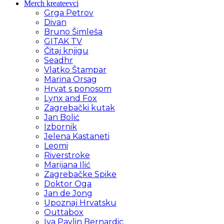
Merch kreateevci
Grga Petrov
Divan
Bruno Šimleša
GITAK TV
Čitaj knjigu
Seadhr
Vlatko Štampar
Marina Orsag
Hrvat s ponosom
Lynx and Fox
Zagrebački kutak
Jan Bolić
Izbornik
Jelena Kastaneti
Leomi
Riverstroke
Marijana Ilić
Zagrebačke Spike
Doktor Oga
Jan de Jong
Upoznaj Hrvatsku
Outtabox
Iva Pavlin Bernardic