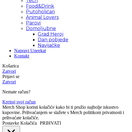
Tech
Food&Drink
Putoholičari
Animal Lovers
Parovi
Domoljubne
Grad Heroj
Dan pobjede
Navijačke
Napravi Uneekat
Kontakt
Košarica
Zatvori
Prijavi se
Zatvori
Nemate račun?
Kreiraj svoj račun
Merch Shop koristi kolačiće kako bi ti pružio najbolje iskustvo
kupovine. Prihvaćanjem se slažete s Merch politikom privatnosti i
prihvaćate kolačiće.
Postavke Kolačića
PRIHVATI