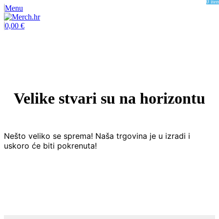
0
ite
Menu
0,00
€
Velike stvari su na horizontu
Nešto veliko se sprema! Naša trgovina je u izradi i
uskoro će biti pokrenuta!