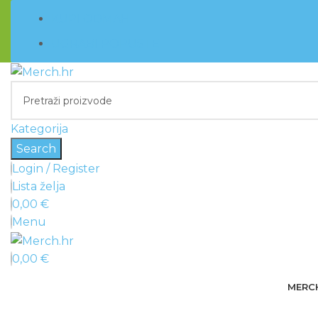
KUPI ODMAH
UGRABI POPUSTE
Kategorija
Search
Login / Register
Lista želja
0,00
€
Menu
0,00
€
MERC