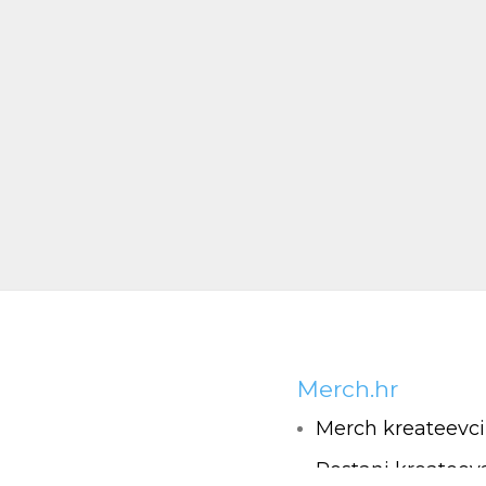
Merch.hr
Merch kreateevci
Postani kreateev