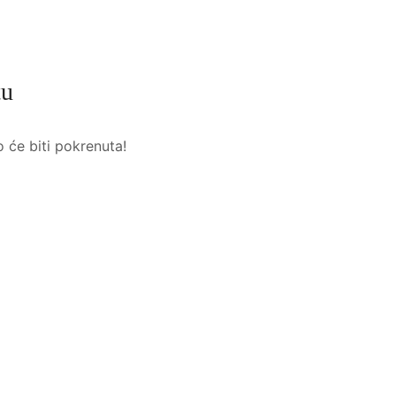
tu
o će biti pokrenuta!