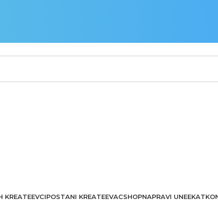
H KREATEEVCI
POSTANI KREATEEVAC
SHOP
NAPRAVI UNEEKAT
KO