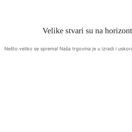
Velike stvari su na horizon
Nešto veliko se sprema! Naša trgovina je u izradi i uskor