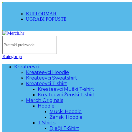
KUPI ODMAH
UGRABI POPUSTE
Kategorija
Kreateevci
Kreateevci Hoodie
Kreateevci Sweatshirt
Kreateevci T-shirt
Kreateevci Muški T-shirt
Kreateevci Ženski T-shirt
Merch Originals
Hoodie
Muški Hoodie
Ženski Hoodie
T Shirts
Dječji T-Shirt