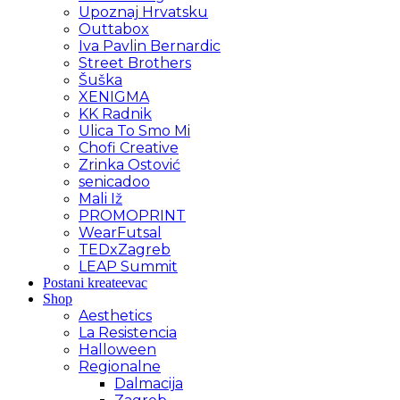
Upoznaj Hrvatsku
Outtabox
Iva Pavlin Bernardic
Street Brothers
Šuška
XENIGMA
KK Radnik
Ulica To Smo Mi
Chofi Creative
Zrinka Ostović
senicadoo
Mali Iž
PROMOPRINT
WearFutsal
TEDxZagreb
LEAP Summit
Postani kreateevac
Shop
Aesthetics
La Resistencia
Halloween
Regionalne
Dalmacija