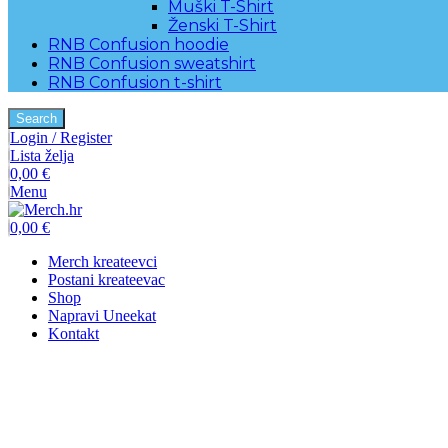
Muški T-Shirt
Ženski T-Shirt
RNB Confusion hoodie
RNB Confusion sweatshirt
RNB Confusion t-shirt
Search
Login / Register
Lista želja
0,00
€
Menu
0,00
€
Merch kreateevci
Postani kreateevac
Shop
Napravi Uneekat
Kontakt