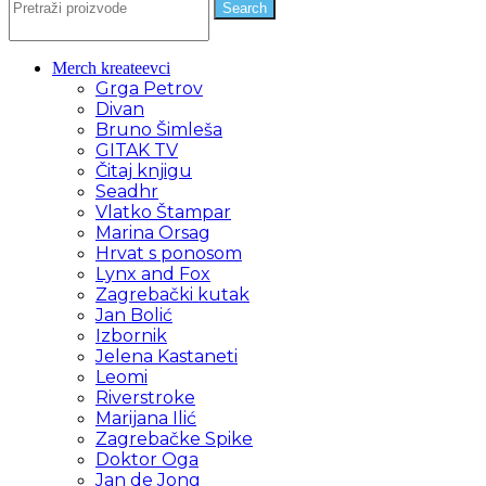
Search
Merch kreateevci
Grga Petrov
Divan
Bruno Šimleša
GITAK TV
Čitaj knjigu
Seadhr
Vlatko Štampar
Marina Orsag
Hrvat s ponosom
Lynx and Fox
Zagrebački kutak
Jan Bolić
Izbornik
Jelena Kastaneti
Leomi
Riverstroke
Marijana Ilić
Zagrebačke Spike
Doktor Oga
Jan de Jong