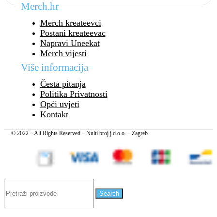
Merch.hr
Merch kreateevci
Postani kreateevac
Napravi Uneekat
Merch vijesti
Više informacija
Česta pitanja
Politika Privatnosti
Opći uvjeti
Kontakt
© 2022 – All Rights Reserved – Nulti broj j.d.o.o. – Zagreb
Search