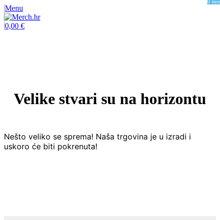
0
ite
Menu
0,00
€
Velike stvari su na horizontu
Nešto veliko se sprema! Naša trgovina je u izradi i
uskoro će biti pokrenuta!