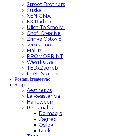
Street Brothers
Šuška
XENIGMA
KK Radnik
Ulica To Smo Mi
Chofi Creative
Zrinka Ostović
senicadoo
Mali Iž
PROMOPRINT
WearFutsal
TEDxZagreb
LEAP Summit
Postani kreateevac
Shop
Aesthetics
La Resistencia
Halloween
Regionalne
Dalmacija
Zagreb
Osijek
Rijeka