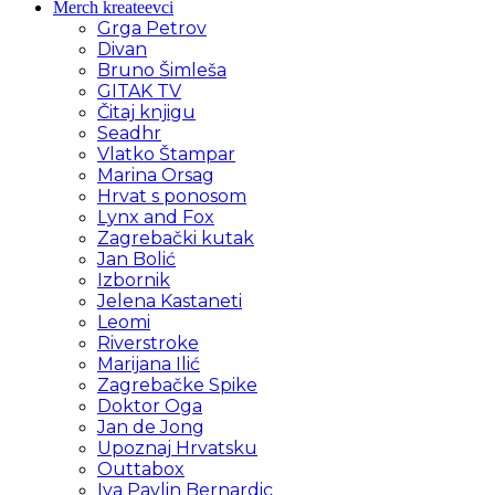
Merch kreateevci
Grga Petrov
Divan
Bruno Šimleša
GITAK TV
Čitaj knjigu
Seadhr
Vlatko Štampar
Marina Orsag
Hrvat s ponosom
Lynx and Fox
Zagrebački kutak
Jan Bolić
Izbornik
Jelena Kastaneti
Leomi
Riverstroke
Marijana Ilić
Zagrebačke Spike
Doktor Oga
Jan de Jong
Upoznaj Hrvatsku
Outtabox
Iva Pavlin Bernardic