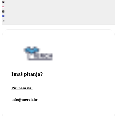
Imaš pitanja?
Piši nam na:
info@merch.hr