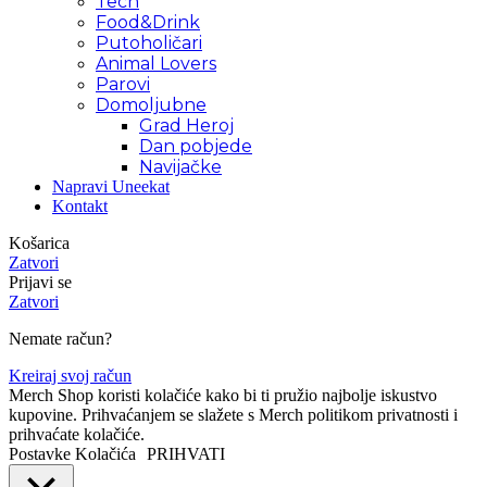
Tech
Food&Drink
Putoholičari
Animal Lovers
Parovi
Domoljubne
Grad Heroj
Dan pobjede
Navijačke
Napravi Uneekat
Kontakt
Košarica
Zatvori
Prijavi se
Zatvori
Nemate račun?
Kreiraj svoj račun
Merch Shop koristi kolačiće kako bi ti pružio najbolje iskustvo
kupovine. Prihvaćanjem se slažete s Merch politikom privatnosti i
prihvaćate kolačiće.
Postavke Kolačića
PRIHVATI