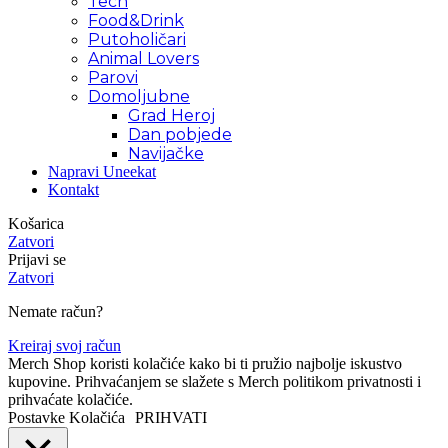
Tech
Food&Drink
Putoholičari
Animal Lovers
Parovi
Domoljubne
Grad Heroj
Dan pobjede
Navijačke
Napravi Uneekat
Kontakt
Košarica
Zatvori
Prijavi se
Zatvori
Nemate račun?
Kreiraj svoj račun
Merch Shop koristi kolačiće kako bi ti pružio najbolje iskustvo
kupovine. Prihvaćanjem se slažete s Merch politikom privatnosti i
prihvaćate kolačiće.
Postavke Kolačića
PRIHVATI