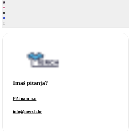
Imaš pitanja?
Piši nam na:
info@merch.hr