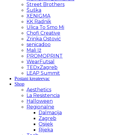
Street Brothers
Šuška
XENIGMA
KK Radnik
Ulica To Smo Mi
Chofi Creative
Zrinka Ostović
senicadoo
Mali Iž
PROMOPRINT
WearFutsal
TEDxZagreb
LEAP Summit
Postani kreateevac
Shop
Aesthetics
La Resistencia
Halloween
Regionalne
Dalmacija
Zagreb
Osijek
Rijeka