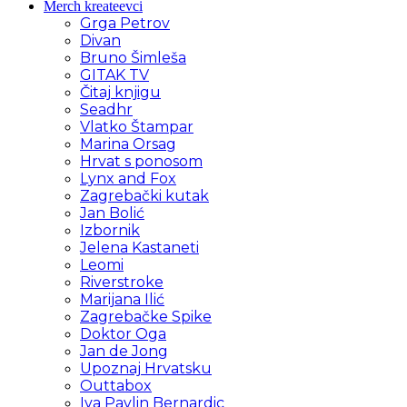
Merch kreateevci
Grga Petrov
Divan
Bruno Šimleša
GITAK TV
Čitaj knjigu
Seadhr
Vlatko Štampar
Marina Orsag
Hrvat s ponosom
Lynx and Fox
Zagrebački kutak
Jan Bolić
Izbornik
Jelena Kastaneti
Leomi
Riverstroke
Marijana Ilić
Zagrebačke Spike
Doktor Oga
Jan de Jong
Upoznaj Hrvatsku
Outtabox
Iva Pavlin Bernardic