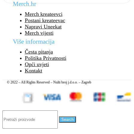
Merch.hr
Merch kreateevci
Postani kreateevac
Napravi Uneekat
Merch vijesti
Više informacija
Česta pitanja
Politika Privatnosti
Opći uvjeti
Kontakt
© 2022 – All Rights Reserved – Nulti broj j.d.o.o. – Zagreb
Search