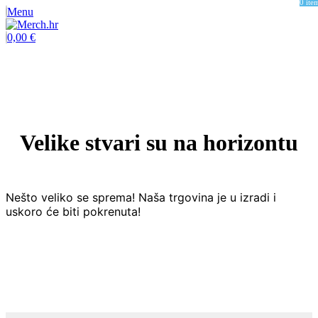
0
ite
Menu
0,00
€
Velike stvari su na horizontu
Nešto veliko se sprema! Naša trgovina je u izradi i
uskoro će biti pokrenuta!