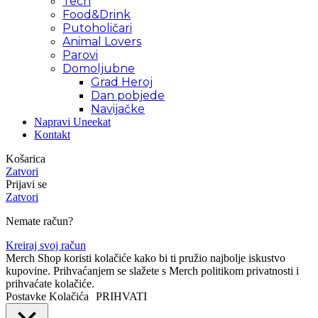
Tech
Food&Drink
Putoholičari
Animal Lovers
Parovi
Domoljubne
Grad Heroj
Dan pobjede
Navijačke
Napravi Uneekat
Kontakt
Košarica
Zatvori
Prijavi se
Zatvori
Nemate račun?
Kreiraj svoj račun
Merch Shop koristi kolačiće kako bi ti pružio najbolje iskustvo
kupovine. Prihvaćanjem se slažete s Merch politikom privatnosti i
prihvaćate kolačiće.
Postavke Kolačića
PRIHVATI