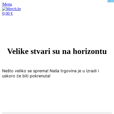
0
ite
Menu
0,00
€
Velike stvari su na horizontu
Nešto veliko se sprema! Naša trgovina je u izradi i
uskoro će biti pokrenuta!