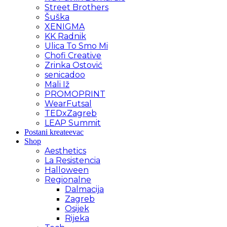
Street Brothers
Šuška
XENIGMA
KK Radnik
Ulica To Smo Mi
Chofi Creative
Zrinka Ostović
senicadoo
Mali Iž
PROMOPRINT
WearFutsal
TEDxZagreb
LEAP Summit
Postani kreateevac
Shop
Aesthetics
La Resistencia
Halloween
Regionalne
Dalmacija
Zagreb
Osijek
Rijeka