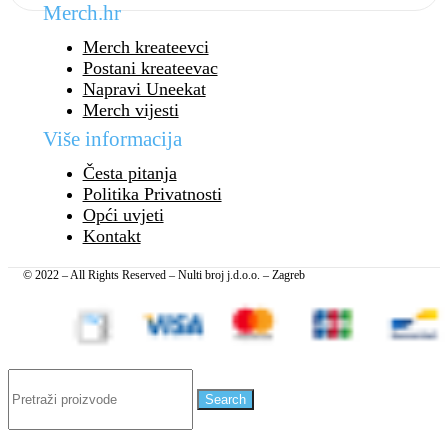
Merch.hr
Merch kreateevci
Postani kreateevac
Napravi Uneekat
Merch vijesti
Više informacija
Česta pitanja
Politika Privatnosti
Opći uvjeti
Kontakt
© 2022 – All Rights Reserved – Nulti broj j.d.o.o. – Zagreb
Search