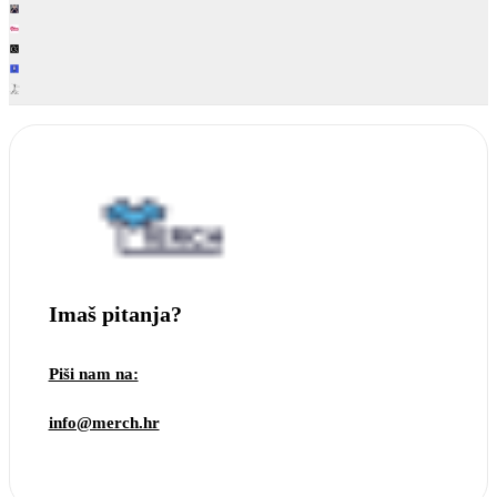
Imaš pitanja?
Piši nam na:
info@merch.hr