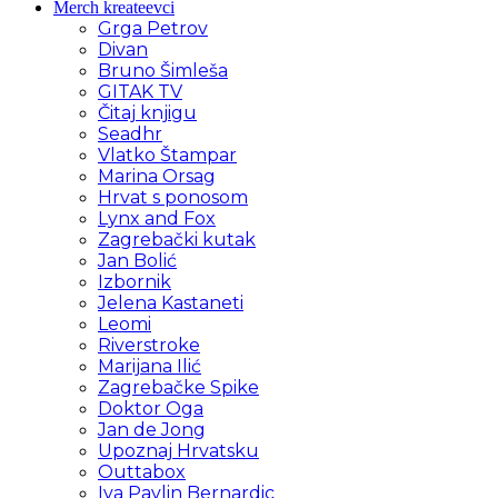
Merch kreateevci
Grga Petrov
Divan
Bruno Šimleša
GITAK TV
Čitaj knjigu
Seadhr
Vlatko Štampar
Marina Orsag
Hrvat s ponosom
Lynx and Fox
Zagrebački kutak
Jan Bolić
Izbornik
Jelena Kastaneti
Leomi
Riverstroke
Marijana Ilić
Zagrebačke Spike
Doktor Oga
Jan de Jong
Upoznaj Hrvatsku
Outtabox
Iva Pavlin Bernardic