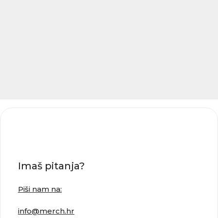
Imaš pitanja?
Piši nam na:
info@merch.hr