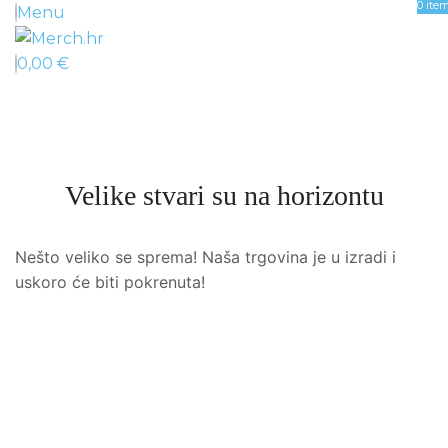
0
ite
Menu
0,00
€
Velike stvari su na horizontu
Nešto veliko se sprema! Naša trgovina je u izradi i
uskoro će biti pokrenuta!