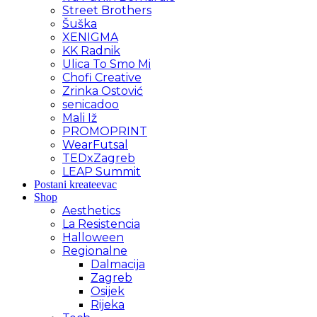
Street Brothers
Šuška
XENIGMA
KK Radnik
Ulica To Smo Mi
Chofi Creative
Zrinka Ostović
senicadoo
Mali Iž
PROMOPRINT
WearFutsal
TEDxZagreb
LEAP Summit
Postani kreateevac
Shop
Aesthetics
La Resistencia
Halloween
Regionalne
Dalmacija
Zagreb
Osijek
Rijeka