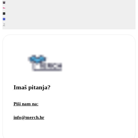
Imaš pitanja?
Piši nam na:
info@merch.hr