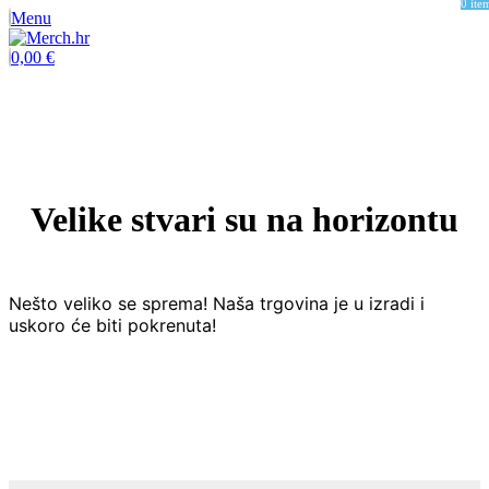
0
ite
Menu
0,00
€
Velike stvari su na horizontu
Nešto veliko se sprema! Naša trgovina je u izradi i
uskoro će biti pokrenuta!