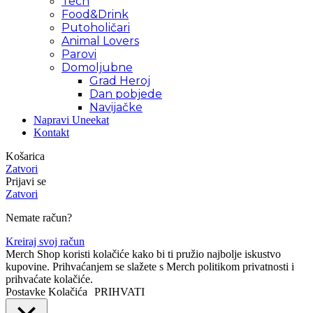
Tech
Food&Drink
Putoholičari
Animal Lovers
Parovi
Domoljubne
Grad Heroj
Dan pobjede
Navijačke
Napravi Uneekat
Kontakt
Košarica
Zatvori
Prijavi se
Zatvori
Nemate račun?
Kreiraj svoj račun
Merch Shop koristi kolačiće kako bi ti pružio najbolje iskustvo
kupovine. Prihvaćanjem se slažete s Merch politikom privatnosti i
prihvaćate kolačiće.
Postavke Kolačića
PRIHVATI