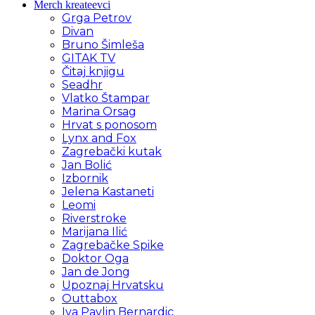
Merch kreateevci
Grga Petrov
Divan
Bruno Šimleša
GITAK TV
Čitaj knjigu
Seadhr
Vlatko Štampar
Marina Orsag
Hrvat s ponosom
Lynx and Fox
Zagrebački kutak
Jan Bolić
Izbornik
Jelena Kastaneti
Leomi
Riverstroke
Marijana Ilić
Zagrebačke Spike
Doktor Oga
Jan de Jong
Upoznaj Hrvatsku
Outtabox
Iva Pavlin Bernardic