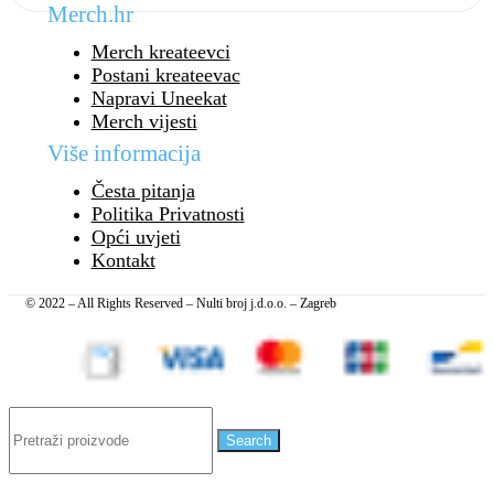
Merch.hr
Merch kreateevci
Postani kreateevac
Napravi Uneekat
Merch vijesti
Više informacija
Česta pitanja
Politika Privatnosti
Opći uvjeti
Kontakt
© 2022 – All Rights Reserved – Nulti broj j.d.o.o. – Zagreb
Search