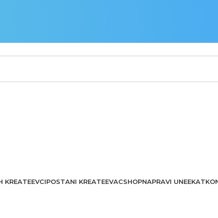
H KREATEEVCI
POSTANI KREATEEVAC
SHOP
NAPRAVI UNEEKAT
KO