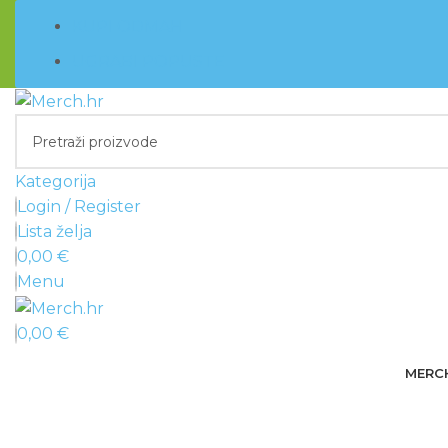
KUPI ODMAH
UGRABI POPUSTE
Kategorija
Login / Register
Lista želja
0,00
€
Menu
0,00
€
MERC