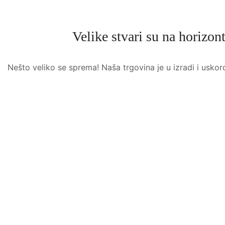
Velike stvari su na horizon
Nešto veliko se sprema! Naša trgovina je u izradi i uskor