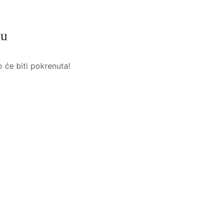
tu
o će biti pokrenuta!