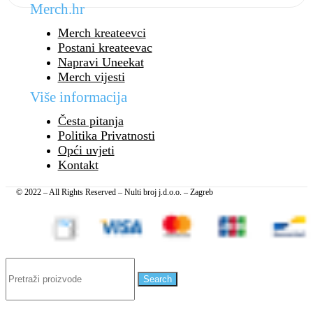
Merch.hr
Merch kreateevci
Postani kreateevac
Napravi Uneekat
Merch vijesti
Više informacija
Česta pitanja
Politika Privatnosti
Opći uvjeti
Kontakt
© 2022 – All Rights Reserved – Nulti broj j.d.o.o. – Zagreb
Search