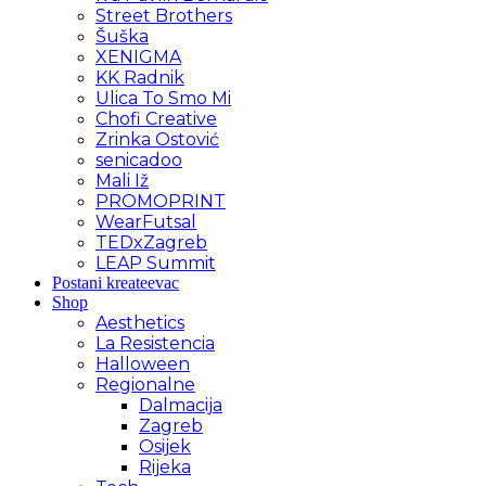
Street Brothers
Šuška
XENIGMA
KK Radnik
Ulica To Smo Mi
Chofi Creative
Zrinka Ostović
senicadoo
Mali Iž
PROMOPRINT
WearFutsal
TEDxZagreb
LEAP Summit
Postani kreateevac
Shop
Aesthetics
La Resistencia
Halloween
Regionalne
Dalmacija
Zagreb
Osijek
Rijeka