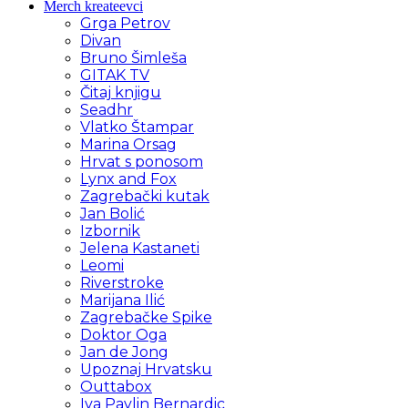
Merch kreateevci
Grga Petrov
Divan
Bruno Šimleša
GITAK TV
Čitaj knjigu
Seadhr
Vlatko Štampar
Marina Orsag
Hrvat s ponosom
Lynx and Fox
Zagrebački kutak
Jan Bolić
Izbornik
Jelena Kastaneti
Leomi
Riverstroke
Marijana Ilić
Zagrebačke Spike
Doktor Oga
Jan de Jong
Upoznaj Hrvatsku
Outtabox
Iva Pavlin Bernardic