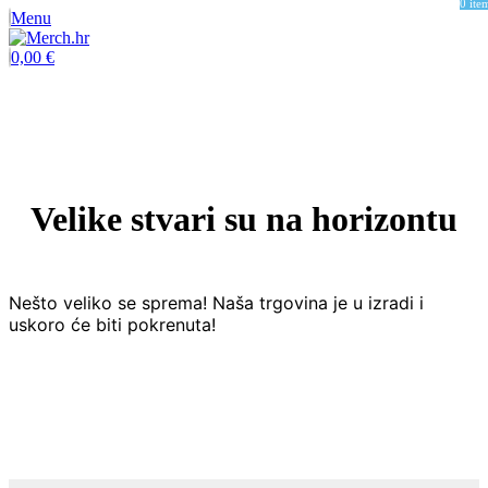
0
ite
Menu
0,00
€
Velike stvari su na horizontu
Nešto veliko se sprema! Naša trgovina je u izradi i
uskoro će biti pokrenuta!