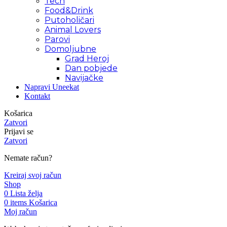
Tech
Food&Drink
Putoholičari
Animal Lovers
Parovi
Domoljubne
Grad Heroj
Dan pobjede
Navijačke
Napravi Uneekat
Kontakt
Košarica
Zatvori
Prijavi se
Zatvori
Nemate račun?
Kreiraj svoj račun
Shop
0
Lista želja
0
items
Košarica
Moj račun