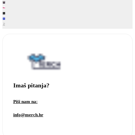
Imaš pitanja?
Piši nam na:
info@merch.hr