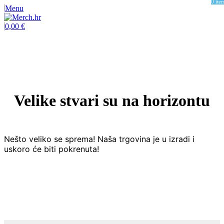
0
ite
Menu
0,00
€
Velike stvari su na horizontu
Nešto veliko se sprema! Naša trgovina je u izradi i
uskoro će biti pokrenuta!