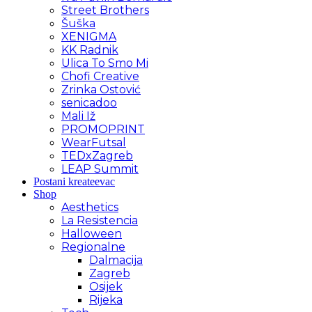
Street Brothers
Šuška
XENIGMA
KK Radnik
Ulica To Smo Mi
Chofi Creative
Zrinka Ostović
senicadoo
Mali Iž
PROMOPRINT
WearFutsal
TEDxZagreb
LEAP Summit
Postani kreateevac
Shop
Aesthetics
La Resistencia
Halloween
Regionalne
Dalmacija
Zagreb
Osijek
Rijeka