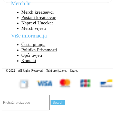
Merch.hr
Merch kreateevci
Postani kreateevac
Napravi Uneekat
Merch vijesti
Više informacija
Česta pitanja
Politika Privatnosti
Opći uvjeti
Kontakt
© 2022 – All Rights Reserved – Nulti broj j.d.o.o. – Zagreb
Search