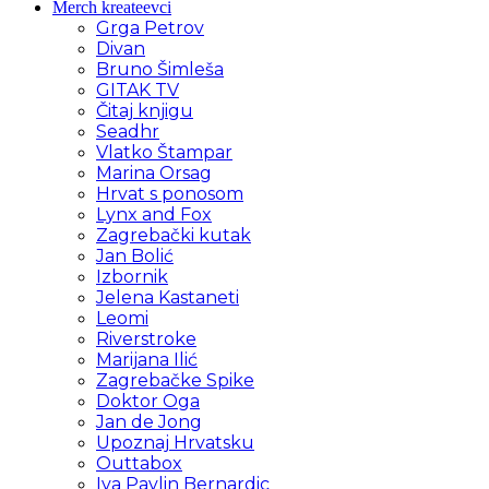
Merch kreateevci
Grga Petrov
Divan
Bruno Šimleša
GITAK TV
Čitaj knjigu
Seadhr
Vlatko Štampar
Marina Orsag
Hrvat s ponosom
Lynx and Fox
Zagrebački kutak
Jan Bolić
Izbornik
Jelena Kastaneti
Leomi
Riverstroke
Marijana Ilić
Zagrebačke Spike
Doktor Oga
Jan de Jong
Upoznaj Hrvatsku
Outtabox
Iva Pavlin Bernardic