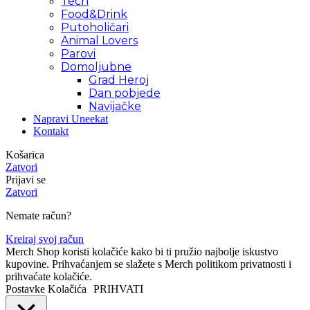
Tech
Food&Drink
Putoholičari
Animal Lovers
Parovi
Domoljubne
Grad Heroj
Dan pobjede
Navijačke
Napravi Uneekat
Kontakt
Košarica
Zatvori
Prijavi se
Zatvori
Nemate račun?
Kreiraj svoj račun
Merch Shop koristi kolačiće kako bi ti pružio najbolje iskustvo
kupovine. Prihvaćanjem se slažete s Merch politikom privatnosti i
prihvaćate kolačiće.
Postavke Kolačića
PRIHVATI