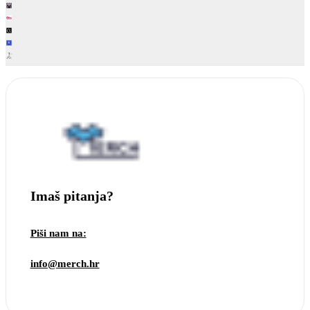
Imaš pitanja?
Piši nam na:
info@merch.hr