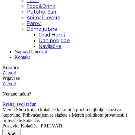
Tech
Food&Drink
Putoholičari
Animal Lovers
Parovi
Domoljubne
Grad Heroj
Dan pobjede
Navijačke
Napravi Uneekat
Kontakt
Košarica
Zatvori
Prijavi se
Zatvori
Nemate račun?
Kreiraj svoj račun
Merch Shop koristi kolačiće kako bi ti pružio najbolje iskustvo
kupovine. Prihvaćanjem se slažete s Merch politikom privatnosti i
prihvaćate kolačiće.
Postavke Kolačića
PRIHVATI