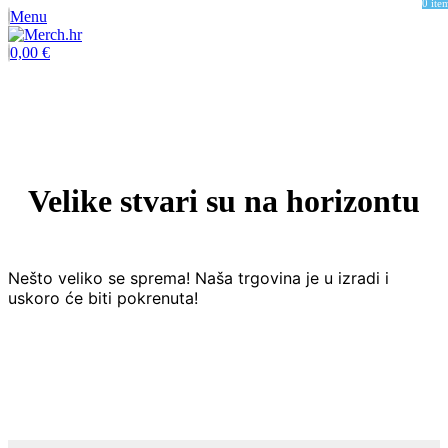
0
ite
Menu
0,00
€
Velike stvari su na horizontu
Nešto veliko se sprema! Naša trgovina je u izradi i
uskoro će biti pokrenuta!