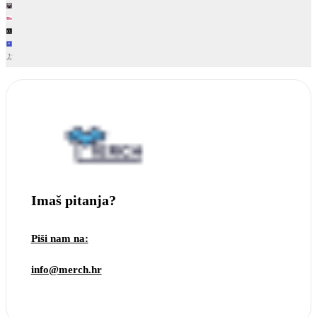
Imaš pitanja?
Piši nam na:
info@merch.hr