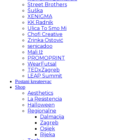
Street Brothers
Šuška
XENIGMA
KK Radnik
Ulica To Smo Mi
Chofi Creative
Zrinka Ostović
senicadoo
Mali Iž
PROMOPRINT
WearFutsal
TEDxZagreb
LEAP Summit
Postani kreateevac
Shop
Aesthetics
La Resistencia
Halloween
Regionalne
Dalmacija
Zagreb
Osijek
Rijeka