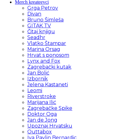
Merch kreateevci
Grga Petrov
Divan
Bruno Šimleša
GITAK TV
Čitaj knjigu
Seadhr
Vlatko Štampar
Marina Orsag
Hrvat s ponosom
Lynx and Fox
Zagrebački kutak
Jan Bolić
Izbornik
Jelena Kastaneti
Leomi
Riverstroke
Marijana Ilić
Zagrebačke Spike
Doktor Oga
Jan de Jong
Upoznaj Hrvatsku
Outtabox
Iva Pavlin Bernardic