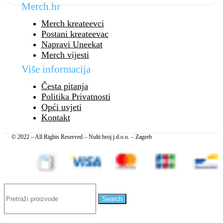
Merch.hr
Merch kreateevci
Postani kreateevac
Napravi Uneekat
Merch vijesti
Više informacija
Česta pitanja
Politika Privatnosti
Opći uvjeti
Kontakt
© 2022 – All Rights Reserved – Nulti broj j.d.o.o. – Zagreb
Search