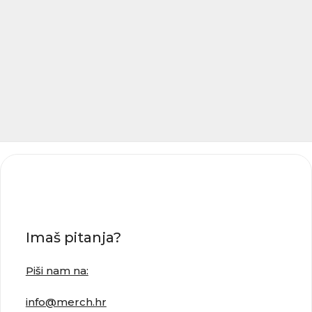
Imaš pitanja?
Piši nam na:
info@merch.hr