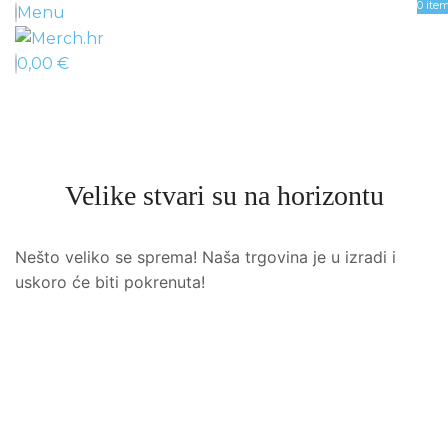
0
ite
Menu
0,00
€
Velike stvari su na horizontu
Nešto veliko se sprema! Naša trgovina je u izradi i
uskoro će biti pokrenuta!