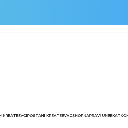
H KREATEEVCI
POSTANI KREATEEVAC
SHOP
NAPRAVI UNEEKAT
KO