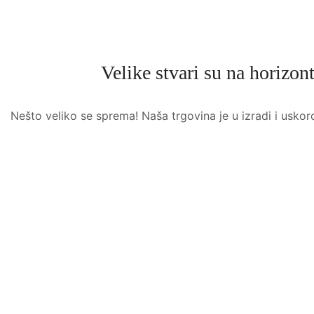
Velike stvari su na horizon
Nešto veliko se sprema! Naša trgovina je u izradi i uskor