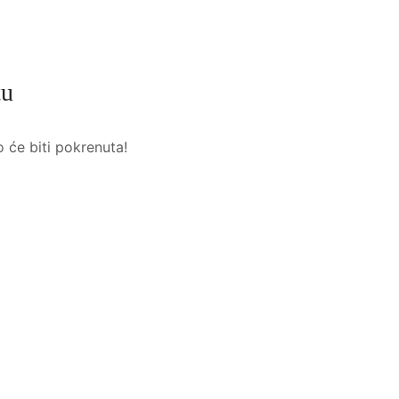
tu
o će biti pokrenuta!