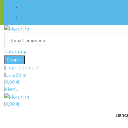
KUPI ODMAH
UGRABI POPUSTE
Kategorija
Search
Login / Register
Lista želja
0,00
€
Menu
0,00
€
MERC