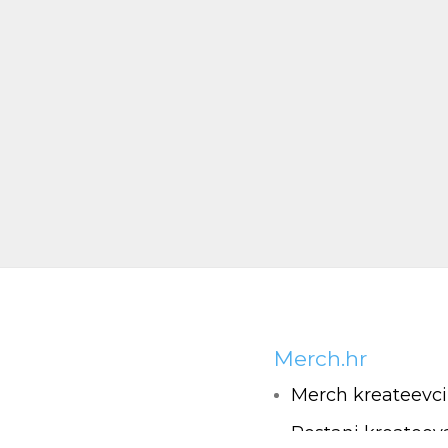
Merch.hr
Merch kreateevci
Postani kreateev