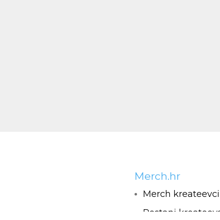
Merch.hr
Merch kreateevci
Postani kreateev