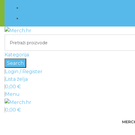
KUPI ODMAH
UGRABI POPUSTE
Kategorija
Search
Login / Register
Lista želja
0,00
€
Menu
0,00
€
MERC