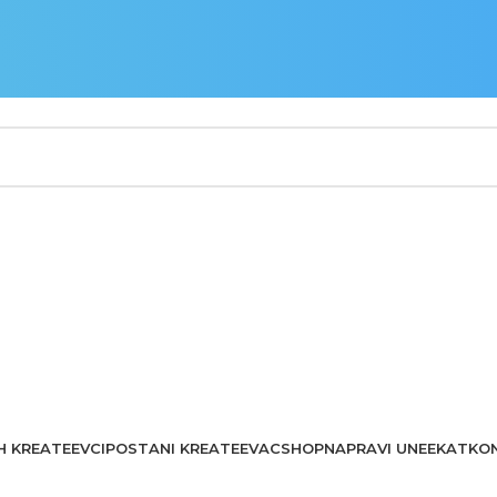
H KREATEEVCI
POSTANI KREATEEVAC
SHOP
NAPRAVI UNEEKAT
KO