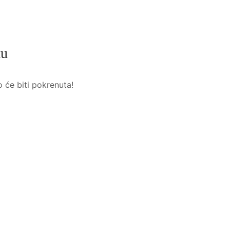
tu
o će biti pokrenuta!