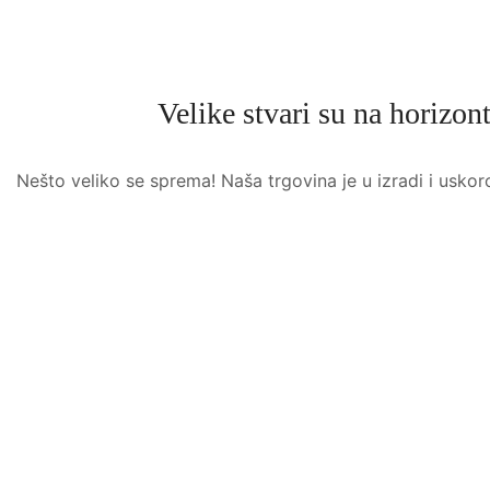
Velike stvari su na horizon
Nešto veliko se sprema! Naša trgovina je u izradi i uskor