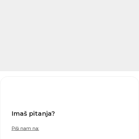
Imaš pitanja?
Piši nam na: