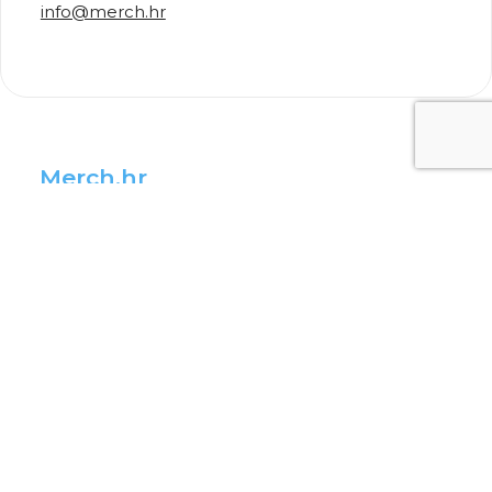
info@merch.hr
Merch.hr
Merch kreateevci
Postani kreateevac
Napravi Uneekat
Merch vijesti
Više informacija