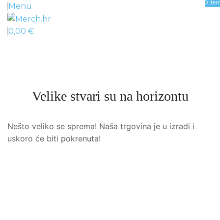
0
ite
Menu
0,00
€
Velike stvari su na horizontu
Nešto veliko se sprema! Naša trgovina je u izradi i
uskoro će biti pokrenuta!