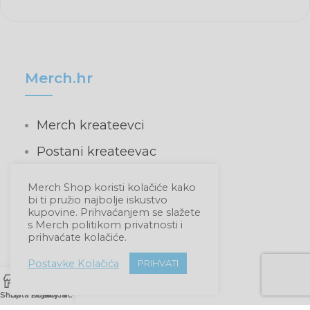
Merch.hr
Merch kreateevci
Postani kreateevac
Napravi Uneekat
Merch Shop koristi kolačiće kako
bi ti pružio najbolje iskustvo
Merch vijesti
kupovine. Prihvaćanjem se slažete
s Merch politikom privatnosti i
prihvaćate kolačiće.
Postavke Kolačića
PRIHVATI
Više informacija
0
Shop
Lista želja
Košarica
Moj račun