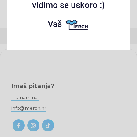
vidimo se uskoro :)
Vaš
Imaš pitanja?
Piši nam na:
info@merch.hr