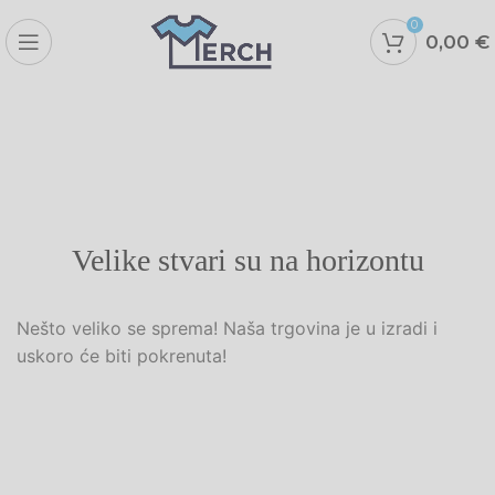
0
0,00
€
Velike stvari su na horizontu
Nešto veliko se sprema! Naša trgovina je u izradi i
uskoro će biti pokrenuta!