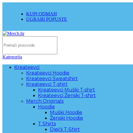
KUPI ODMAH
UGRABI POPUSTE
Kategorija
Kreateevci
Kreateevci Hoodie
Kreateevci Sweatshirt
Kreateevci T-shirt
Kreateevci Muški T-shirt
Kreateevci Ženski T-shirt
Merch Originals
Hoodie
Muški Hoodie
Ženski Hoodie
T Shirts
Dječji T-Shirt