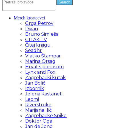
Search
Merch kreateevci
Grga Petrov
Divan
Bruno Šimleša
GITAK TV
Čitaj knjigu
Seadhr
Vlatko Štampar
Marina Orsag
Hrvat s ponosom
Lynx and Fox
Zagrebački kutak
Jan Bolić
Izbornik
Jelena Kastaneti
Leomi
Riverstroke
Marijana Ilić
Zagrebačke Spike
Doktor Oga
Jan de Jong