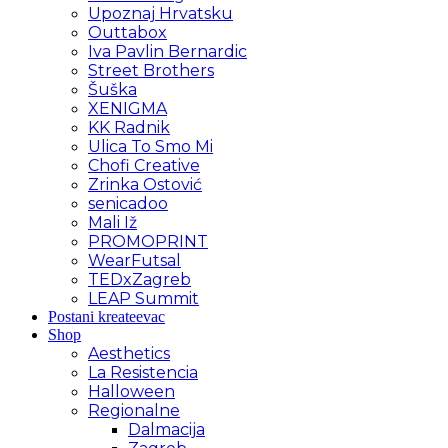
Upoznaj Hrvatsku
Outtabox
Iva Pavlin Bernardic
Street Brothers
Šuška
XENIGMA
KK Radnik
Ulica To Smo Mi
Chofi Creative
Zrinka Ostović
senicadoo
Mali Iž
PROMOPRINT
WearFutsal
TEDxZagreb
LEAP Summit
Postani kreateevac
Shop
Aesthetics
La Resistencia
Halloween
Regionalne
Dalmacija