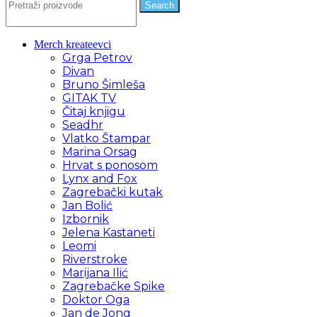
Search
Merch kreateevci
Grga Petrov
Divan
Bruno Šimleša
GITAK TV
Čitaj knjigu
Seadhr
Vlatko Štampar
Marina Orsag
Hrvat s ponosom
Lynx and Fox
Zagrebački kutak
Jan Bolić
Izbornik
Jelena Kastaneti
Leomi
Riverstroke
Marijana Ilić
Zagrebačke Spike
Doktor Oga
Jan de Jong