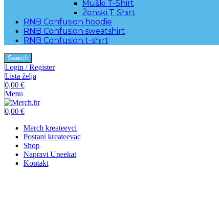
Muški T-Shirt
Ženski T-Shirt
RNB Confusion hoodie
RNB Confusion sweatshirt
RNB Confusion t-shirt
Search
Login / Register
Lista želja
0,00
€
Menu
0,00
€
Merch kreateevci
Postani kreateevac
Shop
Napravi Uneekat
Kontakt