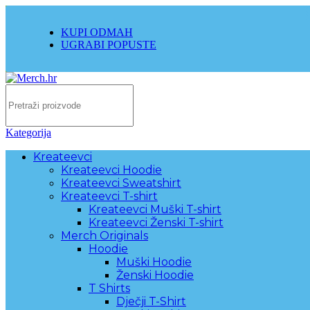
KUPI ODMAH
UGRABI POPUSTE
Kategorija
Kreateevci
Kreateevci Hoodie
Kreateevci Sweatshirt
Kreateevci T-shirt
Kreateevci Muški T-shirt
Kreateevci Ženski T-shirt
Merch Originals
Hoodie
Muški Hoodie
Ženski Hoodie
T Shirts
Dječji T-Shirt