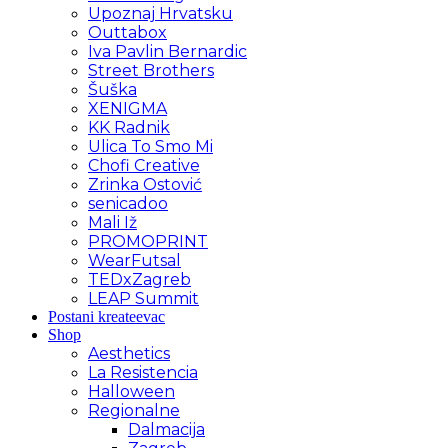
Upoznaj Hrvatsku
Outtabox
Iva Pavlin Bernardic
Street Brothers
Šuška
XENIGMA
KK Radnik
Ulica To Smo Mi
Chofi Creative
Zrinka Ostović
senicadoo
Mali Iž
PROMOPRINT
WearFutsal
TEDxZagreb
LEAP Summit
Postani kreateevac
Shop
Aesthetics
La Resistencia
Halloween
Regionalne
Dalmacija