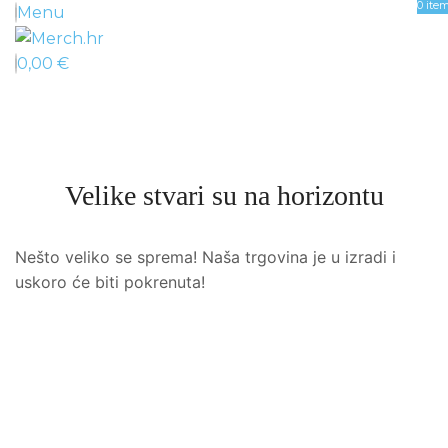
0
ite
Menu
0,00
€
Velike stvari su na horizontu
Nešto veliko se sprema! Naša trgovina je u izradi i
uskoro će biti pokrenuta!