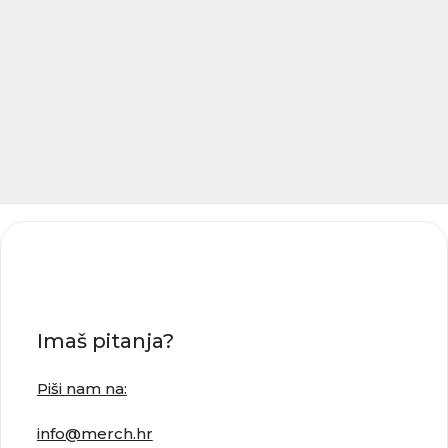
Imaš pitanja?
Piši nam na:
info@merch.hr