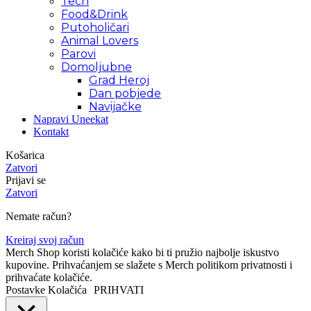
Tech
Food&Drink
Putoholičari
Animal Lovers
Parovi
Domoljubne
Grad Heroj
Dan pobjede
Navijačke
Napravi Uneekat
Kontakt
Košarica
Zatvori
Prijavi se
Zatvori
Nemate račun?
Kreiraj svoj račun
Merch Shop koristi kolačiće kako bi ti pružio najbolje iskustvo
kupovine. Prihvaćanjem se slažete s Merch politikom privatnosti i
prihvaćate kolačiće.
Postavke Kolačića
PRIHVATI