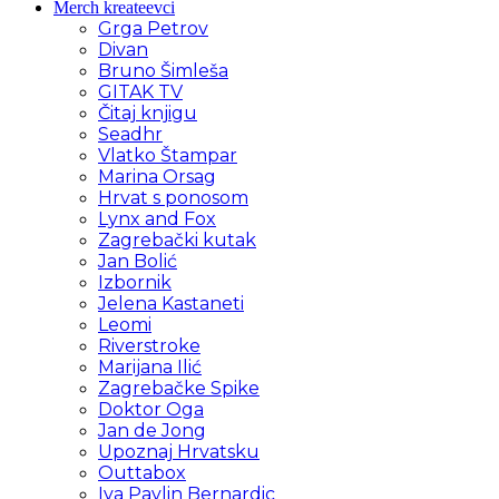
Merch kreateevci
Grga Petrov
Divan
Bruno Šimleša
GITAK TV
Čitaj knjigu
Seadhr
Vlatko Štampar
Marina Orsag
Hrvat s ponosom
Lynx and Fox
Zagrebački kutak
Jan Bolić
Izbornik
Jelena Kastaneti
Leomi
Riverstroke
Marijana Ilić
Zagrebačke Spike
Doktor Oga
Jan de Jong
Upoznaj Hrvatsku
Outtabox
Iva Pavlin Bernardic