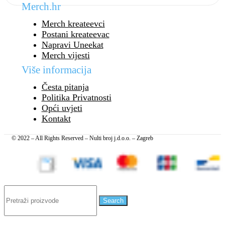
Merch.hr
Merch kreateevci
Postani kreateevac
Napravi Uneekat
Merch vijesti
Više informacija
Česta pitanja
Politika Privatnosti
Opći uvjeti
Kontakt
© 2022 – All Rights Reserved – Nulti broj j.d.o.o. – Zagreb
Search