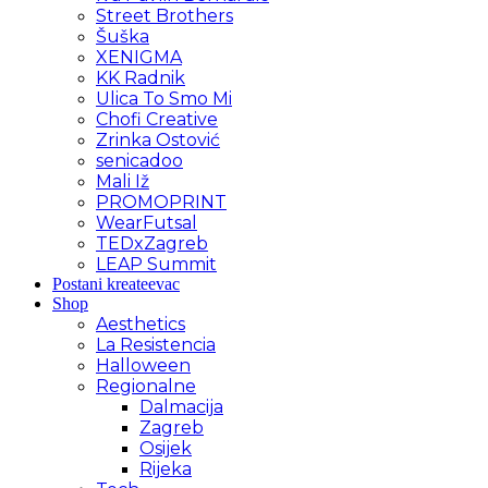
Street Brothers
Šuška
XENIGMA
KK Radnik
Ulica To Smo Mi
Chofi Creative
Zrinka Ostović
senicadoo
Mali Iž
PROMOPRINT
WearFutsal
TEDxZagreb
LEAP Summit
Postani kreateevac
Shop
Aesthetics
La Resistencia
Halloween
Regionalne
Dalmacija
Zagreb
Osijek
Rijeka