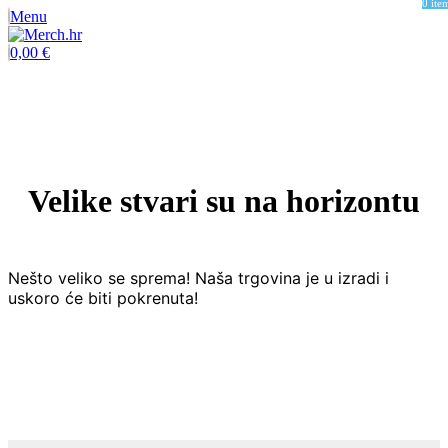
0
ite
Menu
0,00
€
Velike stvari su na horizontu
Nešto veliko se sprema! Naša trgovina je u izradi i
uskoro će biti pokrenuta!