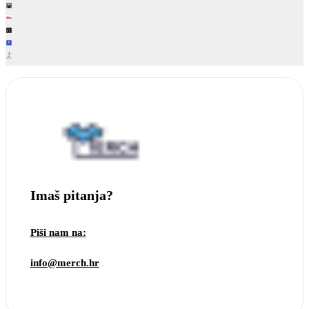
Imaš pitanja?
Piši nam na:
info@merch.hr