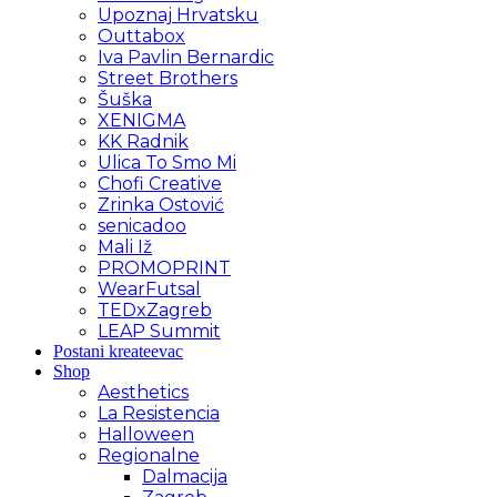
Upoznaj Hrvatsku
Outtabox
Iva Pavlin Bernardic
Street Brothers
Šuška
XENIGMA
KK Radnik
Ulica To Smo Mi
Chofi Creative
Zrinka Ostović
senicadoo
Mali Iž
PROMOPRINT
WearFutsal
TEDxZagreb
LEAP Summit
Postani kreateevac
Shop
Aesthetics
La Resistencia
Halloween
Regionalne
Dalmacija