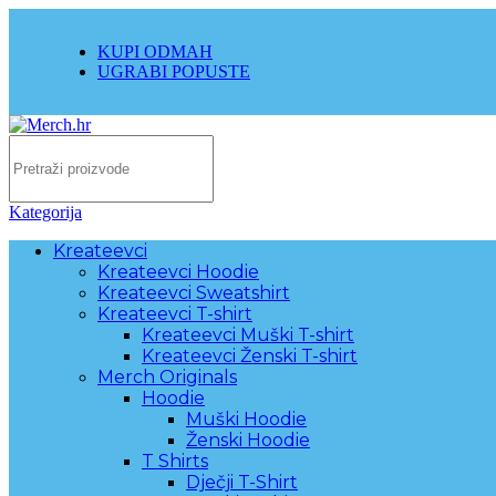
KUPI ODMAH
UGRABI POPUSTE
Kategorija
Kreateevci
Kreateevci Hoodie
Kreateevci Sweatshirt
Kreateevci T-shirt
Kreateevci Muški T-shirt
Kreateevci Ženski T-shirt
Merch Originals
Hoodie
Muški Hoodie
Ženski Hoodie
T Shirts
Dječji T-Shirt