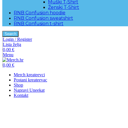
Muški T-Shirt
Ženski T-Shirt
RNB Confusion hoodie
RNB Confusion sweatshirt
RNB Confusion t-shirt
Search
Login / Register
Lista želja
0,00
€
Menu
0,00
€
Merch kreateevci
Postani kreateevac
Shop
Napravi Uneekat
Kontakt