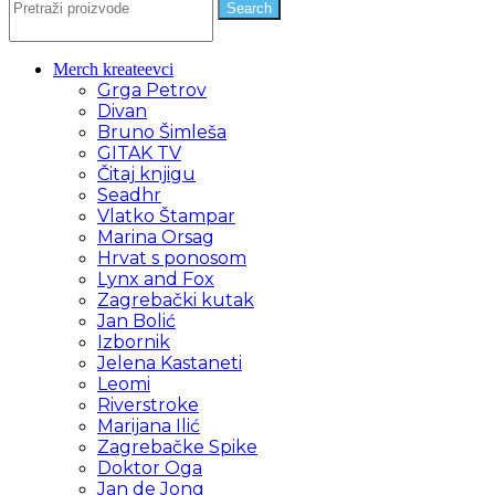
Search
Merch kreateevci
Grga Petrov
Divan
Bruno Šimleša
GITAK TV
Čitaj knjigu
Seadhr
Vlatko Štampar
Marina Orsag
Hrvat s ponosom
Lynx and Fox
Zagrebački kutak
Jan Bolić
Izbornik
Jelena Kastaneti
Leomi
Riverstroke
Marijana Ilić
Zagrebačke Spike
Doktor Oga
Jan de Jong