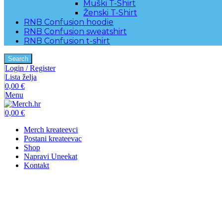
Muški T-Shirt
Ženski T-Shirt
RNB Confusion hoodie
RNB Confusion sweatshirt
RNB Confusion t-shirt
Search
Login / Register
Lista želja
0,00
€
Menu
0,00
€
Merch kreateevci
Postani kreateevac
Shop
Napravi Uneekat
Kontakt