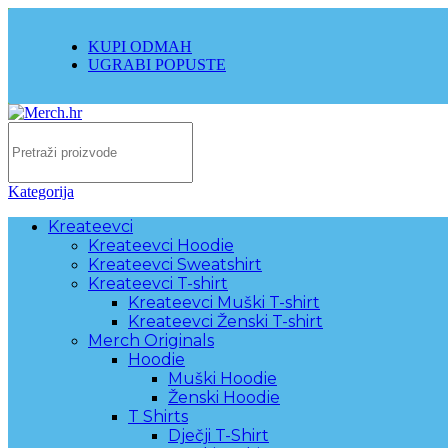
KUPI ODMAH
UGRABI POPUSTE
Kategorija
Kreateevci
Kreateevci Hoodie
Kreateevci Sweatshirt
Kreateevci T-shirt
Kreateevci Muški T-shirt
Kreateevci Ženski T-shirt
Merch Originals
Hoodie
Muški Hoodie
Ženski Hoodie
T Shirts
Dječji T-Shirt