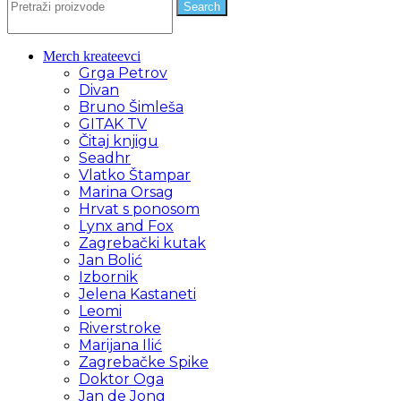
Search
Merch kreateevci
Grga Petrov
Divan
Bruno Šimleša
GITAK TV
Čitaj knjigu
Seadhr
Vlatko Štampar
Marina Orsag
Hrvat s ponosom
Lynx and Fox
Zagrebački kutak
Jan Bolić
Izbornik
Jelena Kastaneti
Leomi
Riverstroke
Marijana Ilić
Zagrebačke Spike
Doktor Oga
Jan de Jong