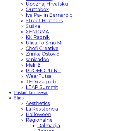
Upoznaj Hrvatsku
Outtabox
Iva Pavlin Bernardic
Street Brothers
Šuška
XENIGMA
KK Radnik
Ulica To Smo Mi
Chofi Creative
Zrinka Ostović
senicadoo
Mali Iž
PROMOPRINT
WearFutsal
TEDxZagreb
LEAP Summit
Postani kreateevac
Shop
Aesthetics
La Resistencia
Halloween
Regionalne
Dalmacija