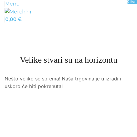
0
ite
Menu
0,00
€
Velike stvari su na horizontu
Nešto veliko se sprema! Naša trgovina je u izradi i
uskoro će biti pokrenuta!