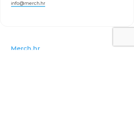
info@merch.hr
Merch.hr
Merch kreateevci
Postani kreateevac
Napravi Uneekat
Merch vijesti
Više informacija