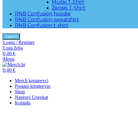
Muški T-Shirt
Ženski T-Shirt
RNB Confusion hoodie
RNB Confusion sweatshirt
RNB Confusion t-shirt
Search
Login / Register
Lista želja
0,00
€
Menu
0,00
€
Merch kreateevci
Postani kreateevac
Shop
Napravi Uneekat
Kontakt