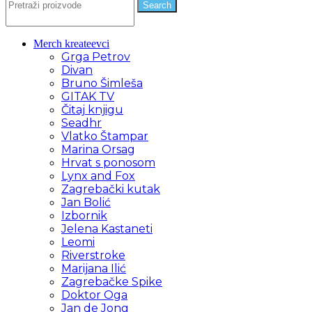
Search
Merch kreateevci
Grga Petrov
Divan
Bruno Šimleša
GITAK TV
Čitaj knjigu
Seadhr
Vlatko Štampar
Marina Orsag
Hrvat s ponosom
Lynx and Fox
Zagrebački kutak
Jan Bolić
Izbornik
Jelena Kastaneti
Leomi
Riverstroke
Marijana Ilić
Zagrebačke Spike
Doktor Oga
Jan de Jong