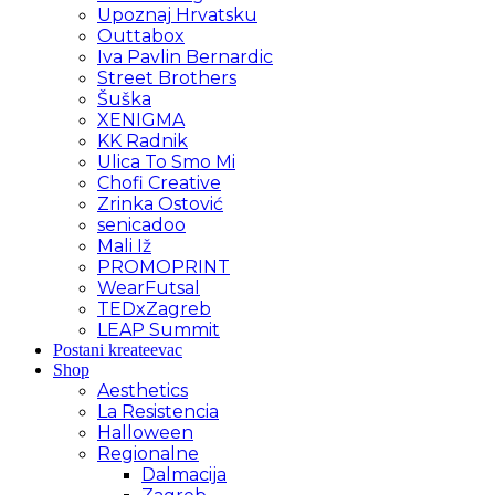
Upoznaj Hrvatsku
Outtabox
Iva Pavlin Bernardic
Street Brothers
Šuška
XENIGMA
KK Radnik
Ulica To Smo Mi
Chofi Creative
Zrinka Ostović
senicadoo
Mali Iž
PROMOPRINT
WearFutsal
TEDxZagreb
LEAP Summit
Postani kreateevac
Shop
Aesthetics
La Resistencia
Halloween
Regionalne
Dalmacija