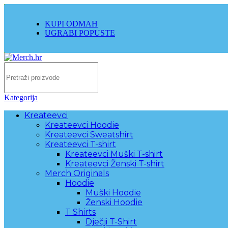
KUPI ODMAH
UGRABI POPUSTE
Kategorija
Kreateevci
Kreateevci Hoodie
Kreateevci Sweatshirt
Kreateevci T-shirt
Kreateevci Muški T-shirt
Kreateevci Ženski T-shirt
Merch Originals
Hoodie
Muški Hoodie
Ženski Hoodie
T Shirts
Dječji T-Shirt