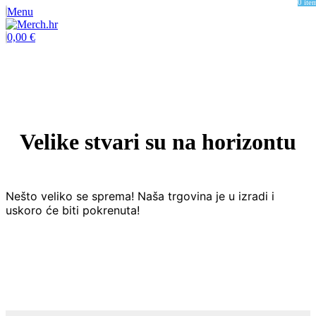
0
ite
Menu
0,00
€
Velike stvari su na horizontu
Nešto veliko se sprema! Naša trgovina je u izradi i
uskoro će biti pokrenuta!