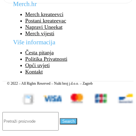
Merch.hr
Merch kreateevci
Postani kreateevac
Napravi Uneekat
Merch vijesti
Više informacija
Česta pitanja
Politika Privatnosti
Opći uvjeti
Kontakt
© 2022 – All Rights Reserved – Nulti broj j.d.o.o. – Zagreb
Search