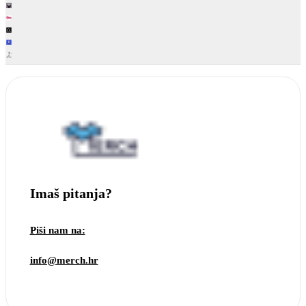
Imaš pitanja?
Piši nam na:
info@merch.hr