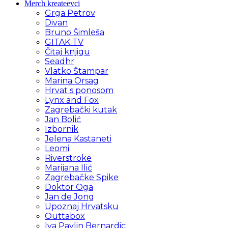
Merch kreateevci
Grga Petrov
Divan
Bruno Šimleša
GITAK TV
Čitaj knjigu
Seadhr
Vlatko Štampar
Marina Orsag
Hrvat s ponosom
Lynx and Fox
Zagrebački kutak
Jan Bolić
Izbornik
Jelena Kastaneti
Leomi
Riverstroke
Marijana Ilić
Zagrebačke Spike
Doktor Oga
Jan de Jong
Upoznaj Hrvatsku
Outtabox
Iva Pavlin Bernardic