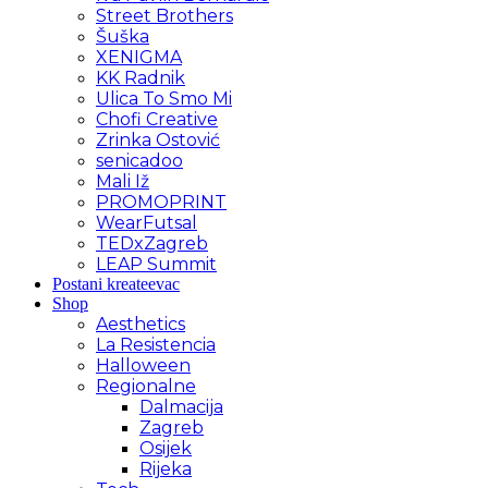
Street Brothers
Šuška
XENIGMA
KK Radnik
Ulica To Smo Mi
Chofi Creative
Zrinka Ostović
senicadoo
Mali Iž
PROMOPRINT
WearFutsal
TEDxZagreb
LEAP Summit
Postani kreateevac
Shop
Aesthetics
La Resistencia
Halloween
Regionalne
Dalmacija
Zagreb
Osijek
Rijeka