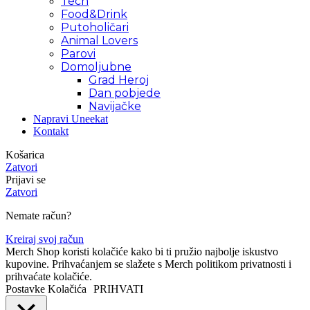
Tech
Food&Drink
Putoholičari
Animal Lovers
Parovi
Domoljubne
Grad Heroj
Dan pobjede
Navijačke
Napravi Uneekat
Kontakt
Košarica
Zatvori
Prijavi se
Zatvori
Nemate račun?
Kreiraj svoj račun
Merch Shop koristi kolačiće kako bi ti pružio najbolje iskustvo
kupovine. Prihvaćanjem se slažete s Merch politikom privatnosti i
prihvaćate kolačiće.
Postavke Kolačića
PRIHVATI