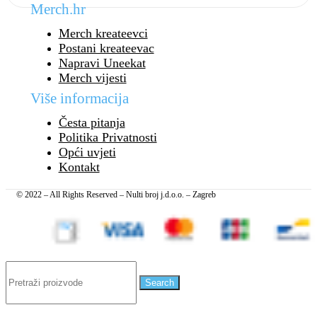
Merch.hr
Merch kreateevci
Postani kreateevac
Napravi Uneekat
Merch vijesti
Više informacija
Česta pitanja
Politika Privatnosti
Opći uvjeti
Kontakt
© 2022 – All Rights Reserved – Nulti broj j.d.o.o. – Zagreb
Search