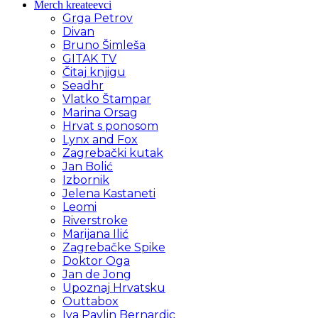
Merch kreateevci
Grga Petrov
Divan
Bruno Šimleša
GITAK TV
Čitaj knjigu
Seadhr
Vlatko Štampar
Marina Orsag
Hrvat s ponosom
Lynx and Fox
Zagrebački kutak
Jan Bolić
Izbornik
Jelena Kastaneti
Leomi
Riverstroke
Marijana Ilić
Zagrebačke Spike
Doktor Oga
Jan de Jong
Upoznaj Hrvatsku
Outtabox
Iva Pavlin Bernardic