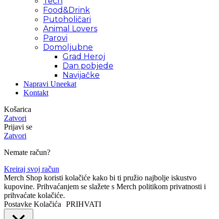
Tech
Food&Drink
Putoholičari
Animal Lovers
Parovi
Domoljubne
Grad Heroj
Dan pobjede
Navijačke
Napravi Uneekat
Kontakt
Košarica
Zatvori
Prijavi se
Zatvori
Nemate račun?
Kreiraj svoj račun
Merch Shop koristi kolačiće kako bi ti pružio najbolje iskustvo
kupovine. Prihvaćanjem se slažete s Merch politikom privatnosti i
prihvaćate kolačiće.
Postavke Kolačića
PRIHVATI