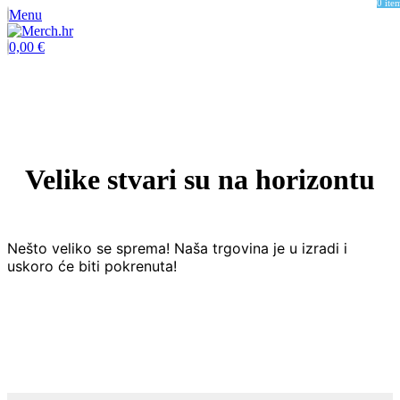
0
ite
Menu
0,00
€
Velike stvari su na horizontu
Nešto veliko se sprema! Naša trgovina je u izradi i
uskoro će biti pokrenuta!