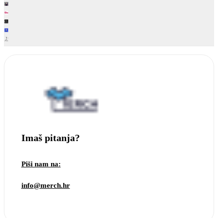
Imaš pitanja?
Piši nam na:
info@merch.hr