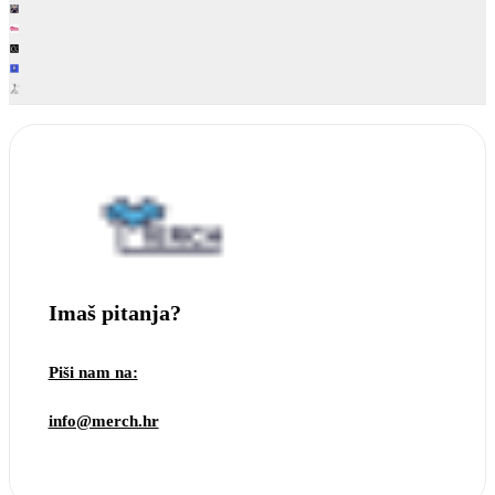
Imaš pitanja?
Piši nam na:
info@merch.hr