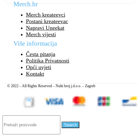
Merch.hr
Merch kreateevci
Postani kreateevac
Napravi Uneekat
Merch vijesti
Više informacija
Česta pitanja
Politika Privatnosti
Opći uvjeti
Kontakt
© 2022 – All Rights Reserved – Nulti broj j.d.o.o. – Zagreb
Search