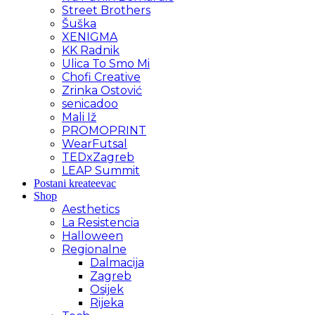
Street Brothers
Šuška
XENIGMA
KK Radnik
Ulica To Smo Mi
Chofi Creative
Zrinka Ostović
senicadoo
Mali Iž
PROMOPRINT
WearFutsal
TEDxZagreb
LEAP Summit
Postani kreateevac
Shop
Aesthetics
La Resistencia
Halloween
Regionalne
Dalmacija
Zagreb
Osijek
Rijeka