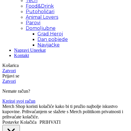
Tech
Food&Drink
Putoholičari
Animal Lovers
Parovi
Domoljubne
Grad Heroj
Dan pobjede
Navijačke
Napravi Uneekat
Kontakt
Košarica
Zatvori
Prijavi se
Zatvori
Nemate račun?
Kreiraj svoj račun
Merch Shop koristi kolačiće kako bi ti pružio najbolje iskustvo
kupovine. Prihvaćanjem se slažete s Merch politikom privatnosti i
prihvaćate kolačiće.
Postavke Kolačića
PRIHVATI