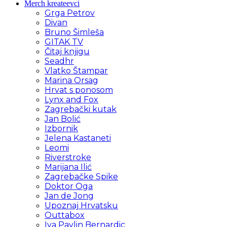
Merch kreateevci
Grga Petrov
Divan
Bruno Šimleša
GITAK TV
Čitaj knjigu
Seadhr
Vlatko Štampar
Marina Orsag
Hrvat s ponosom
Lynx and Fox
Zagrebački kutak
Jan Bolić
Izbornik
Jelena Kastaneti
Leomi
Riverstroke
Marijana Ilić
Zagrebačke Spike
Doktor Oga
Jan de Jong
Upoznaj Hrvatsku
Outtabox
Iva Pavlin Bernardic