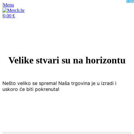
0
ite
Menu
0,00
€
Velike stvari su na horizontu
Nešto veliko se sprema! Naša trgovina je u izradi i
uskoro će biti pokrenuta!