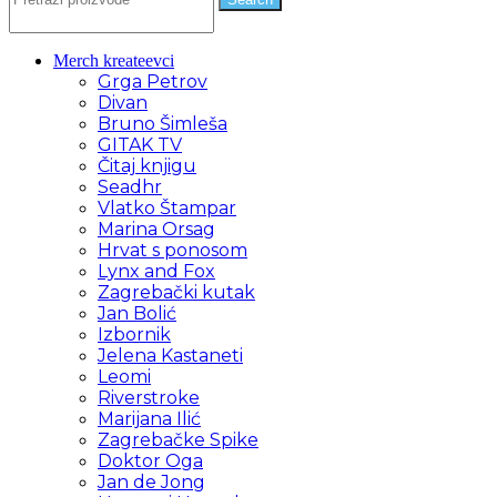
Merch kreateevci
Grga Petrov
Divan
Bruno Šimleša
GITAK TV
Čitaj knjigu
Seadhr
Vlatko Štampar
Marina Orsag
Hrvat s ponosom
Lynx and Fox
Zagrebački kutak
Jan Bolić
Izbornik
Jelena Kastaneti
Leomi
Riverstroke
Marijana Ilić
Zagrebačke Spike
Doktor Oga
Jan de Jong