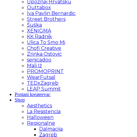
Upoznaj Hrvatsku
Outtabox
Iva Pavlin Bernardic
Street Brothers
Šuška
XENIGMA
KK Radnik
Ulica To Smo Mi
Chofi Creative
Zrinka Ostović
senicadoo
Mali Iž
PROMOPRINT
WearFutsal
TEDxZagreb
LEAP Summit
Postani kreateevac
Shop
Aesthetics
La Resistencia
Halloween
Regionalne
Dalmacija
Zagreb