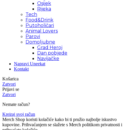
Osijek
Rijeka
Tech
Food&Drink
Putoholičari
Animal Lovers
Parovi
Domoljubne
Grad Heroj
Dan pobjede
Navijačke
Napravi Uneekat
Kontakt
Košarica
Zatvori
Prijavi se
Zatvori
Nemate račun?
Kreiraj svoj račun
Merch Shop koristi kolačiće kako bi ti pružio najbolje iskustvo
kupovine. Prihvaćanjem se slažete s Merch politikom privatnosti i
prihvaćate kolačiće.