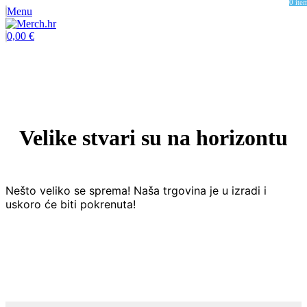
0
ite
Menu
0,00
€
Velike stvari su na horizontu
Nešto veliko se sprema! Naša trgovina je u izradi i
uskoro će biti pokrenuta!